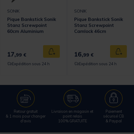
SONIK
SONIK
Pique Bankstick Sonik
Pique Bankstick Sonik
Stanz Screwpoint
Stanz Screwpoint
60cm Aluminium
Camlock 46cm
Anodisé
Aluminium Anodisé
17,
16,
 au panier
Ajouter au panier
Ajouter
99 €
99 €
Expédition sous 24 h
Expédition sous 24 h
Retour gratuit
Livraison en magasin et
Paiement
& 1 mois pour changer
point relais
sécurisé CB
d'avis
100% GRATUITE
& Paypal