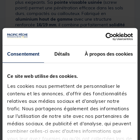
plus exigeants. Sa
pointe vissable usinée
(screw
point) permet une pénétration efficace dans les sols
durs, compactés ou caillouteux. Fabriqué en
aluminium haut de gamme
avec une structure
renforcée
16/19 mm
, il combine parfaitement
solidité
et
légèreté
, avec une finition
noir anodisé
premium
pour une durabilité maximale.
Son système de réglage
Camlock
est un véritable
atout : grâce à un
levier de serrage
, vous ajustez la
Consentement
Détails
À propos des cookies
hauteur rapidement et de manière sécurisée, sans
effort. Il est également livré avec une
barre de
torsion
qui se range à l’intérieur du bankstick pour
visser facilement dans les sols les plus durs. Un
Ce site web utilise des cookies.
modèle polyvalent, parfait pour ceux qui recherchent
Les cookies nous permettent de personnaliser le
un réglage rapide et une fixation ultra stable.
contenu et les annonces, d'offrir des fonctionnalités
Détails
relatives aux médias sociaux et d'analyser notre
trafic. Nous partageons également des informations
Longueur :
24" /
60 cm
sur l'utilisation de notre site avec nos partenaires de
Bankstick
screw point Camlock
pour les
sols les
médias sociaux, de publicité et d'analyse, qui peuvent
plus durs
combiner celles-ci avec d'autres informations que
vous leur avez fournies ou qu'ils ont collectées lors de
Construction en
aluminium haut de gamme
:
solide