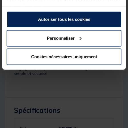
et
léger
votre utilisation de leurs services.
Pointe vissable
usinée
(solid machined screw point)
pour une pénétration optimale
Autoriser tous les cookies
Barre de torsion
incluse, se range
à l’intérieur
du
bankstick
Personnaliser
Structure renforcée
16/19 mm
(chunky construction)
Finition
noir anodisé
de qualité supérieure
Cookies nécessaires uniquement
(durabilité + style)
Réglage rapide par
levier Camlock
: ajustement
simple et sécurisé
Spécifications