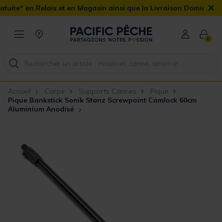
×
is et en Magasin ainsi que la Livraison Domicile offerte dès 90€
0
Accueil
Carpe
Supports Cannes
Pique
Pique Bankstick Sonik Stanz Screwpoint Camlock 60cm
Aluminium Anodisé