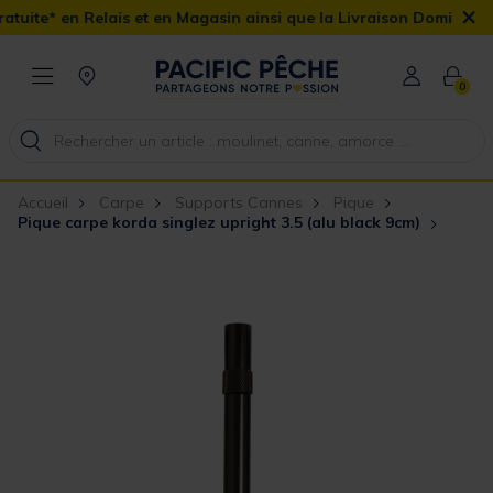
×
ais et en Magasin ainsi que la Livraison Domicile offerte dès 90€
0
Accueil
Carpe
Supports Cannes
Pique
Pique carpe korda singlez upright 3.5 (alu black 9cm)