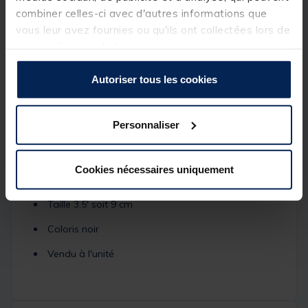
l'aboutissement d'un long développement offrant
combiner celles-ci avec d'autres informations que
ainsi une gamme complète et répondant à de
vous leur avez fournies ou qu'ils ont collectées lors de
nombreux besoins.
votre utilisation de leurs services.
Caractéristique :
Autoriser tous les cookies
Fabrication alu
Upright (pique pour détecteur ou support arrière)
Personnaliser
Pas de vis standard
Compatible uniquement avec le système Singlez
Cookies nécessaires uniquement
Réglable en longueur
Taille 3.5' soit 9 cm
Coloris noir
Vendu à l'unité