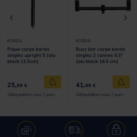
KORDA
KORDA
Pique carpe korda
Buzz bar carpe korda
singlez upright 5 (alu
singlez 2 cannes 6.5"
black 12.5cm)
(alu black 16.5 cm)
omer Rating
25,
41,
 au panier
Ajouter au panier
Ajouter
99 €
99 €
Expédition sous 7 jours
Expédition sous 7 jours