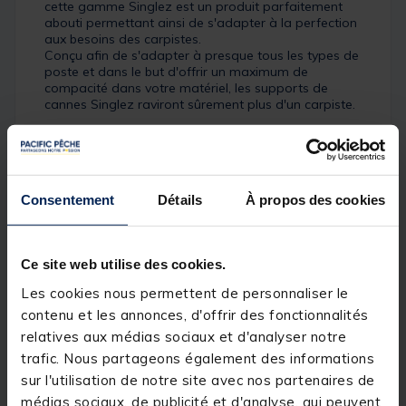
cette gamme Singlez est un produit parfaitement
abouti permettant ainsi de s'adapter à la perfection
aux besoins des carpistes.
Conçu afin de s'adapter à presque tous les types de
poste et dans le but d'offrir un maximum de
compacité dans votre matériel, les supports de
cannes Singlez raviront sûrement plus d'un carpiste.
Cette version est réalisée à partir d'un
aluminium
de
très grande qualité, offrant ainsi un plus faible poids
que la version inox. De plus, cette version aluminium
est enduite d'un revêtement noir offrant une très
Consentement
Détails
À propos des cookies
grande discrétion sur les berges en plus d'un
superbe look. Etant modulable, vous pourrez ainsi
personnaliser et configurer comme bon vous semble
vos ensembles Singlez. Complète cette gamme
Ce site web utilise des cookies.
Singlez vous permettra de choisir parmi 3 hauteurs
de piques (Upright) ainsi que 4 modèles de buzz bar
Les cookies nous permettent de personnaliser le
3 cannes ou 4 modèles en deux cannes. De plus
contenu et les annonces, d'offrir des fonctionnalités
vous y retrouverez des accessoires tels que le
Stange Stand (support pour ponton), le Spike (pique
relatives aux médias sociaux et d'analyser notre
permettant de maintenir l'ensemble dans le sol) ou
trafic. Nous partageons également des informations
bien le Spike Ball (soit un stabilisateur).
sur l'utilisation de notre site avec nos partenaires de
Très pratique, cette gamme
Singlez Korda
est
médias sociaux, de publicité et d'analyse, qui peuvent