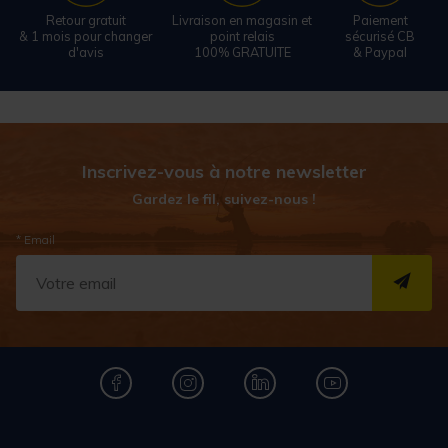
Retour gratuit
Livraison en magasin et
Paiement
& 1 mois pour changer
point relais
sécurisé CB
d'avis
100% GRATUITE
& Paypal
Inscrivez-vous à notre newsletter
Gardez le fil, suivez-nous !
* Email
S''I