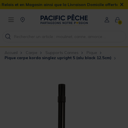
×
is et en Magasin ainsi que la Livraison Domicile offerte dès 90€
0
Accueil
Carpe
Supports Cannes
Pique
Pique carpe korda singlez upright 5 (alu black 12.5cm)