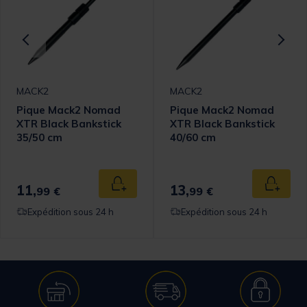
MACK2
MACK2
Pique Mack2 Nomad
Pique Mack2 Nomad
XTR Black Bankstick
XTR Black Bankstick
35/50 cm
40/60 cm
11,
13,
 au panier
Ajouter au panier
Ajouter
99 €
99 €
Expédition sous 24 h
Expédition sous 24 h