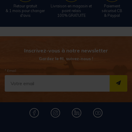
Retour gratuit
Livraison en magasin et
Paiement
& 1 mois pour changer
point relais
sécurisé CB
d'avis
100% GRATUITE
& Paypal
Inscrivez-vous à notre newsletter
Gardez le fil, suivez-nous !
* Email
S''I