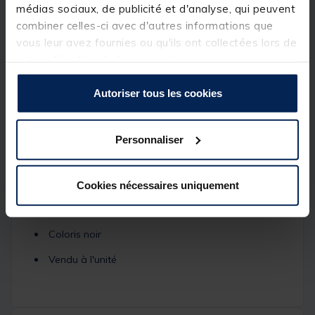
l'aboutissement d'un long développement offrant
médias sociaux, de publicité et d'analyse, qui peuvent
ainsi une gamme complète et répondant à de
combiner celles-ci avec d'autres informations que
nombreux besoins.
vous leur avez fournies ou qu'ils ont collectées lors de
votre utilisation de leurs services.
Caractéristique :
Fabrication alu
Autoriser tous les cookies
Upright (pique pour détecteur ou support arrière)
Pas de vis standard
Personnaliser
Compatible uniquement avec le système Singlez
Réglable en longueur
Cookies nécessaires uniquement
Taille 5' soit 12.5 cm
Coloris noir
Vendu à l'unité