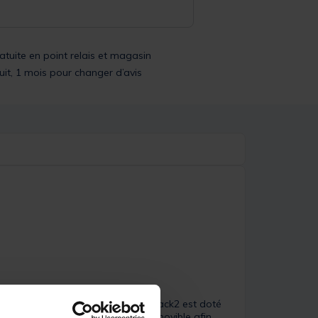
ratuite en point relais et magasin
uit, 1 mois pour changer d’avis
e solidité et légèreté. Ce pique Mack2 est doté
 pique dispose d'une petite barre amovible afin