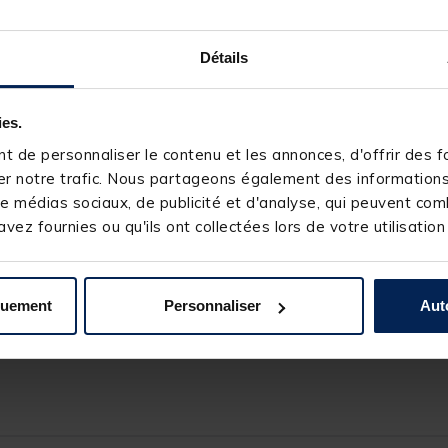
s souhaitez l'enfoncer dans le sol. Le système de réglage est conçu a
 ainsi de pouvoir ajuster comme bon vous semble la hauteur du
piqu
s détecteurs carpe du marché.
Détails
oris noir offrant ainsi une parfaite discrétion sur les berges ainsi q
le robuste vous permettant d'être utilisé sur la plupart de vos postes
ies.
 de personnaliser le contenu et les annonces, d'offrir des fo
r notre trafic. Nous partageons également des informations s
e médias sociaux, de publicité et d'analyse, qui peuvent comb
vez fournies ou qu'ils ont collectées lors de votre utilisation
ure
quement
Personnaliser
Aut