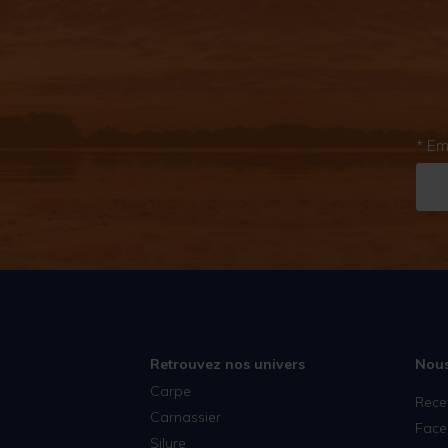
* Em
Retrouvez nos univers
Nous
Carpe
Rece
Carnassier
Face
Silure