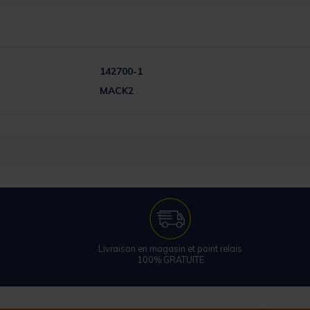
142700-1
MACK2
Livraison en magasin et point relais
100% GRATUITE