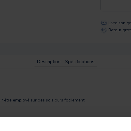
Livraison g
Retour grat
Description
Spécifications
ir être employé sur des sols durs facilement.
 un
pique
réalisé à partir d'aluminium offrant un bon compromis entr
ant de pouvoir être utilisé sur des sols durs facilement. De plus, ce