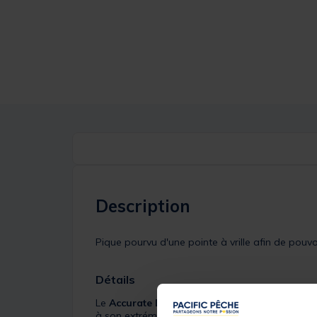
Description
Pique pourvu d'une pointe à vrille afin de pouvo
Détails
Le
Accurate Drill Bankstick
de chez
Mack2
est
à son extrémité d'une pointe vrille vous permett