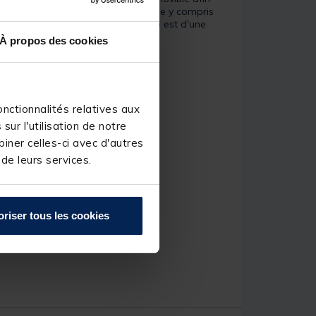
fin d'offrir un fonctionnement facile y compris
e Mack2
. Le pas de vis de ce pique est d'une
À propos des cookies
u'un look sobre.
 de pêche.
nctionnalités relatives aux
ur l'utilisation de notre
iner celles-ci avec d'autres
 de leurs services.
oriser tous les cookies