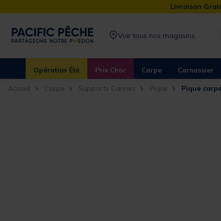
Livraison Gratu
Voir tous nos magasins
Opération Été
Prix Choc
Carpe
Carnassier
Accueil
Carpe
Supports Cannes
Pique
Pique carpe