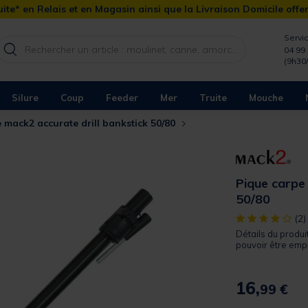
ite* en Relais et en Magasin ainsi que la Livraison Domicile offe
Servic
04 99 
(9h30
Silure
Coup
Feeder
Mer
Truite
Mouche
 mack2 accurate drill bankstick 50/80
Pique carpe 
50/80
[object Object]
(2)
Détails du produit
pouvoir être empl
16,
99 €