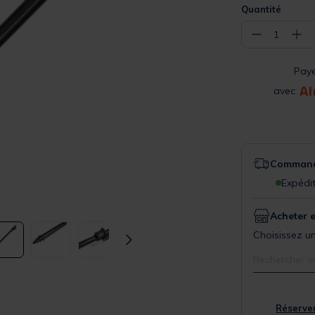
Quantité
−
+
1
Pay
avec
Commande
Expédit
Acheter 
Choisissez un
Rechercher v
Réserver