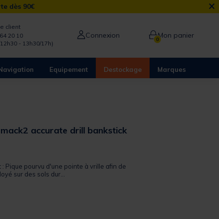
×
rte dès 90€
e client
Connexion
Mon panier
64 20 10
0
/12h30 - 13h30/17h)
Navigation
Equipement
Destockage
Marques
mack2 accurate drill bankstick
 out of 5 Customer Rating
 : Pique pourvu d'une pointe à vrille afin de
oyé sur des sols dur...