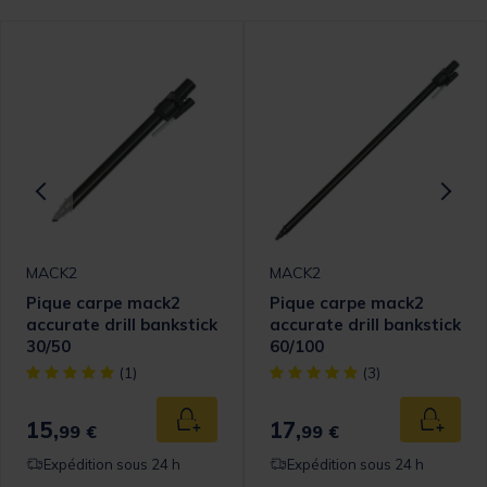
MACK2
MACK2
Pique carpe mack2
Pique carpe mack2
accurate drill bankstick
accurate drill bankstick
30/50
60/100
[object Object] out of 5 Customer Rating
[object Object] out of 5 Cust
(1)
(3)
15,
17,
 au panier
Ajouter au panier
Ajouter
99 €
99 €
Expédition sous 24 h
Expédition sous 24 h