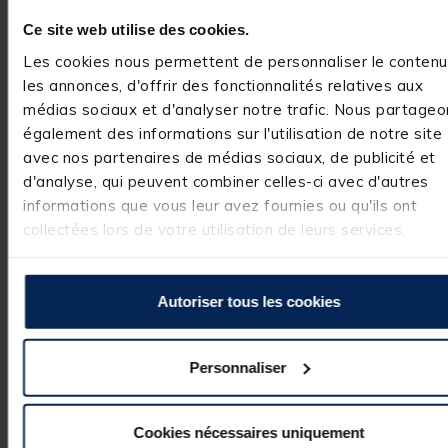
commentaire 
très positif. Nous
Ce site web utilise des cookies.
sommes ravis 
Les cookies nous permettent de personnaliser le contenu
d'avoir répondu 
à vos attentes et
les annonces, d'offrir des fonctionnalités relatives aux
de vous compter
médias sociaux et d'analyser notre trafic. Nous partageo
parmi nos 
clients. C'est un 
également des informations sur l'utilisation de notre site
réel plaisir.

avec nos partenaires de médias sociaux, de publicité et
L’équipe Pacific 
Pêche
d'analyse, qui peuvent combiner celles-ci avec d'autres
informations que vous leur avez fournies ou qu'ils ont
collectées lors de votre utilisation de leurs services.
Avis vérifié
Autoriser tous les cookies
Bon produit
Avis du
13/10/2024
, suite
expérience du
08/04/2023
Personnaliser
Utile
(0)
Signaler
Cookies nécessaires uniquement
Réponse de