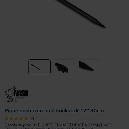
Pique nash cam lock bankstick 12" 30cm
[object Object] out of 5 Customer Rating
(2)
Détails du produit : PIQUETS ET MAT TEMPêTE NOIR MAT AVEC