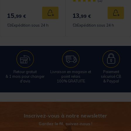
[object Object] out of 5 Cust
(1)
15,
13,
 au panier
Ajouter au panier
Ajouter
99 €
99 €
Expédition sous 24 h
Expédition sous 24 h
Retour gratuit
Livraison en magasin et
Paiement
& 1 mois pour changer
point relais
sécurisé CB
d'avis
100% GRATUITE
& Paypal
Inscrivez-vous à notre newsletter
Gardez le fil, suivez-nous !