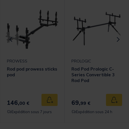
PROWESS
PROLOGIC
Rod pod prowess sticks
Rod Pod Prologic C-
pod
Series Convertible 3
Rod Pod
146,
69,
 au panier
Ajouter au panier
Ajouter
00 €
99 €
Expédition sous 7 jours
Expédition sous 24 h