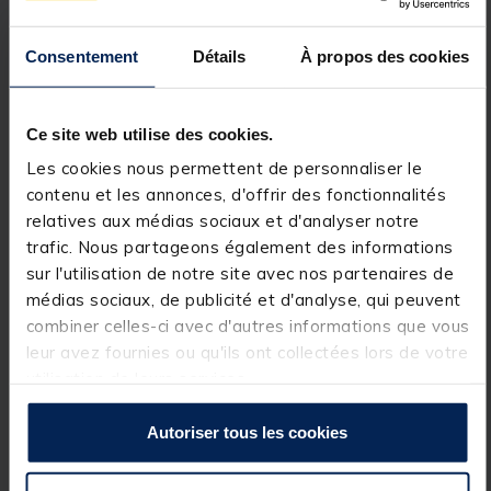
pieds.
Ses pieds 3 sections apportent de grandes longueur
tout en restant compact.
Consentement
Détails
À propos des cookies
Ses buzz bar laissent le choix de 3 au 4 cannes en
fonction des besoins et des pêcheurs.Des atouts
pour les pêcheurs qui ont tendance à varier leurs
lieux de pêche et qui recherche un Rod Pod qui
Ce site web utilise des cookies.
s’adapte !
Les cookies nous permettent de personnaliser le
Le Prowess STAR POD est livré avec 2 pieds
supplémentaires Ultra long (plus de 2 mètres).
contenu et les annonces, d'offrir des fonctionnalités
Lorsque la technologie vous permet de dépasser
relatives aux médias sociaux et d'analyser notre
vos limites !
trafic. Nous partageons également des informations
Détails
sur l'utilisation de notre site avec nos partenaires de
Caractéristiques
médias sociaux, de publicité et d'analyse, qui peuvent
Rod pod 3, 4 ou 5 cannes gros gabarit
combiner celles-ci avec d'autres informations que vous
leur avez fournies ou qu'ils ont collectées lors de votre
2×2 pieds (45cm-75cm) pour les pêches extrêmes
utilisation de leurs services.
Livré avec 2 grands pieds (85cm-185cm)
supplémentaires
Autoriser tous les cookies
Sac de transport