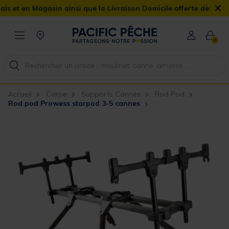
×
t en Magasin ainsi que la Livraison Domicile offerte dès 90€
0
Accueil
Carpe
Supports Cannes
Rod Pod
Rod pod Prowess starpod 3-5 cannes