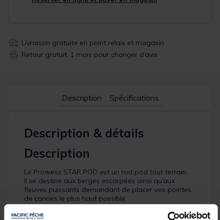
Livraison gratuite en point relais et magasin
Retour gratuit, 1 mois pour changer d’avis
Description
Spécifications
Description & détails
Description
Le Prowess STAR POD est un rod pod tout terrain.
Il se destine aux berges escarpées ainsi qu’aux
fleuves puissants demandant de placer vos pointes
de cannes le plus haut possible.
Ce rod pod quatre pieds est un concentré de
réglages !Sa partie sert de glissière aux support de