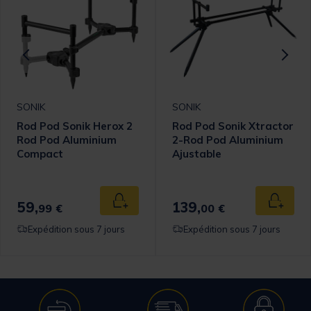
SONIK
SONIK
Rod Pod Sonik Herox 2
Rod Pod Sonik Xtractor
Rod Pod Aluminium
2-Rod Pod Aluminium
Compact
Ajustable
59,
139,
 au panier
Ajouter au panier
Ajouter
99 €
00 €
Expédition sous 7 jours
Expédition sous 7 jours