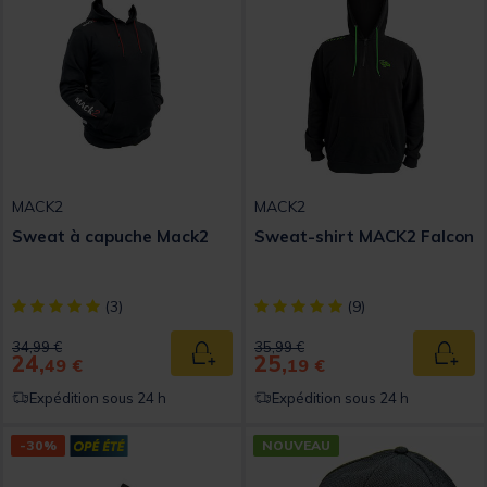
MACK2
MACK2
Sweat à capuche Mack2
Sweat-shirt MACK2 Falcon
[object Object] out of 5 Customer Rating
[object Object] out of 5 Custom
(3)
(9)
Price reduced from
to
Price reduced from
to
34,99 €
35,99 €
24,
25,
Ajouter au panier
Ajout
49 €
19 €
Expédition sous 24 h
Expédition sous 24 h
-30%
NOUVEAU