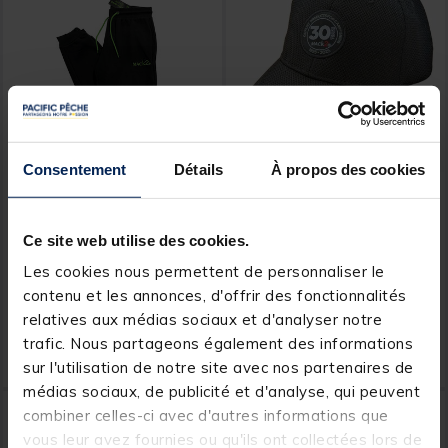
Consentement
Détails
À propos des cookies
MACK2
MACK2
Jogging Mack2 Falcon
Casquette Mack2 Noir 30
ans
Ce site web utilise des cookies.
Les cookies nous permettent de personnaliser le
[object Object] out of 5 Customer Rating
(6)
contenu et les annonces, d'offrir des fonctionnalités
Price reduced from
to
25,99 €
relatives aux médias sociaux et d'analyser notre
18,
19,
Ajouter au panier
Ajout
19 €
99 €
trafic. Nous partageons également des informations
Expédition sous 24 h
Expédition sous 24 h
sur l'utilisation de notre site avec nos partenaires de
médias sociaux, de publicité et d'analyse, qui peuvent
combiner celles-ci avec d'autres informations que
vous leur avez fournies ou qu'ils ont collectées lors de