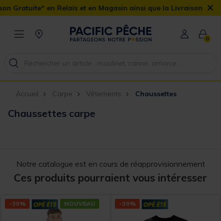
×
en Relais et en Magasin ainsi que la Livraison Domicile offerte dè
0
Accueil
Carpe
Vêtements
Chaussettes
Chaussettes carpe
Notre catalogue est en cours de réapprovisionnement
Ces produits pourraient vous intéresser
-30%
NOUVEAU
-30%