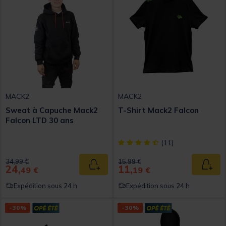
MACK2
MACK2
Sweat à Capuche Mack2
T-Shirt Mack2 Falcon
Falcon LTD 30 ans
[object Object] out of 5 Custom
(11)
Price reduced from
to
Price reduced from
to
34,99 €
15,99 €
24,
11,
Ajouter au panier
Ajout
49 €
19 €
Expédition sous 24 h
Expédition sous 24 h
-30%
-30%