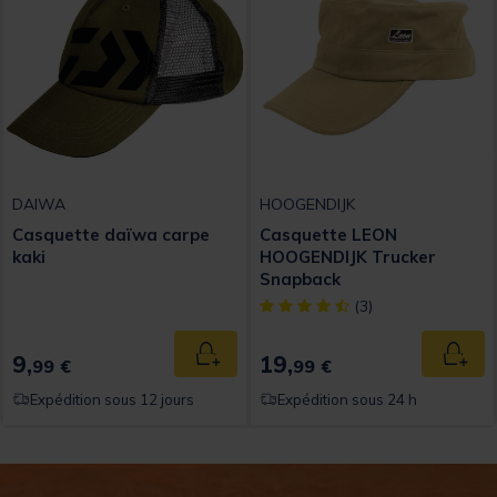
DAIWA
HOOGENDIJK
Casquette daïwa carpe
Casquette LEON
kaki
HOOGENDIJK Trucker
Snapback
[object Object] out of 5 Custom
(3)
9,
19,
Ajouter au panier
Ajout
99 €
99 €
Expédition sous 12 jours
Expédition sous 24 h