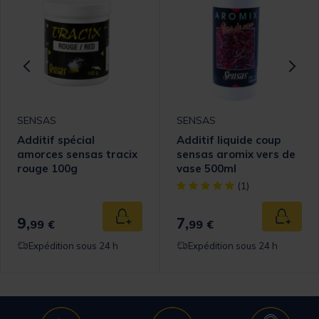
SENSAS
SENSAS
Additif spécial
Additif liquide coup
amorces sensas tracix
sensas aromix vers de
rouge 100g
vase 500ml
[object Object] out of 5 Cust
(1)
9,
7,
 au panier
Ajouter au panier
Ajouter
99 €
99 €
Expédition sous 24 h
Expédition sous 24 h