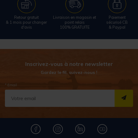
Retour gratuit
Livraison en magasin et
Paiement
& 1 mois pour changer
point relais
sécurisé CB
d'avis
100% GRATUITE
& Paypal
Inscrivez-vous à notre newsletter
Gardez le fil, suivez-nous !
* Email
S''I