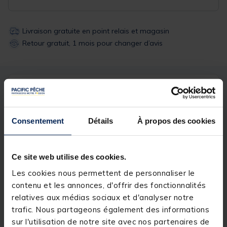
Livraison gratuite en point relais et magasin
Retour gratuit, 1 mois pour changer d’avis
Description
Spécifications
Consentement
Détails
À propos des cookies
Description & détails
Détails
Ce site web utilise des cookies.
BENTONITE 1KG
Les cookies nous permettent de personnaliser le
Argile grise sèche très collante à réserver aux
contenu et les annonces, d'offrir des fonctionnalités
amorces de fond destinées à des pêches en fort
courant.
relatives aux médias sociaux et d'analyser notre
trafic. Nous partageons également des informations
sur l'utilisation de notre site avec nos partenaires de