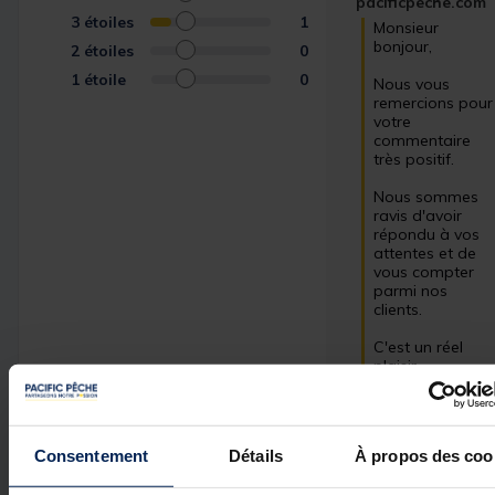
pacificpeche.com
3
étoiles
1
Monsieur 
bonjour,

2
étoiles
0
1
étoile
0
Nous vous 
remercions pour 
votre 
commentaire 
très positif. 

Nous sommes 
ravis d'avoir 
répondu à vos 
attentes et de 
vous compter 
parmi nos 
clients. 

C'est un réel 
plaisir. 

L’équipe Pacific 
Pêche
Consentement
Détails
À propos des coo