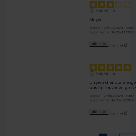
Avis vérifié
Moyen
Avis du
25/12/2023
, suite
expérience du
25/11/2023
Utile
(0)
Signaler
Avis vérifié
Un peu cher dommage 
pas la trouver en gros
Avis du
21/08/2023
, suite
expérience du
21/07/2023
Utile
(0)
Signaler