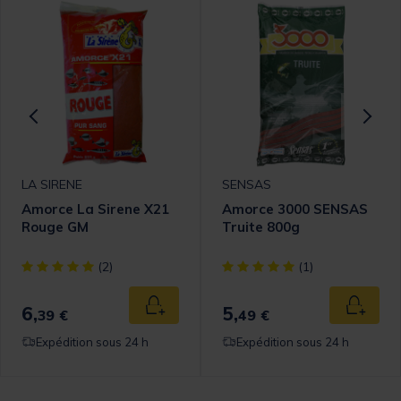
LA SIRENE
SENSAS
Amorce La Sirene X21
Amorce 3000 SENSAS
Rouge GM
Truite 800g
[object Object] out of 5 Customer Rating
[object Object] out of 5 Cust
(2)
(1)
6,
5,
 au panier
Ajouter au panier
Ajouter
39 €
49 €
Expédition sous 24 h
Expédition sous 24 h