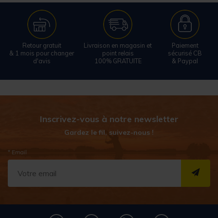
Retour gratuit
Livraison en magasin et
Paiement
& 1 mois pour changer
point relais
sécurisé CB
d'avis
100% GRATUITE
& Paypal
Inscrivez-vous à notre newsletter
Gardez le fil, suivez-nous !
* Email
S''I