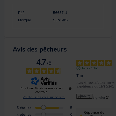
Réf.
56687-1
Marque
SENSAS
Avis des pêcheurs
4.7
/
5
Avis vérifié
Top
Avis du
19/11/2024
, suite
expérience du
19/10/2024
Basé sur
6
avis soumis à un
contrôle
Utile
(0)
Voir tous les avis sur ce site
Signaler
5
étoiles
5
Réponse de
4
étoiles
0