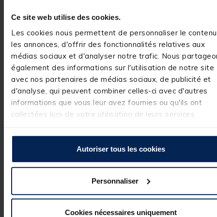
Avis vérifié
Ce site web utilise des cookies.
Au top
Les cookies nous permettent de personnaliser le contenu
Avis du
18/09/2024
, suite
les annonces, d'offrir des fonctionnalités relatives aux
expérience du
23/08/2024
médias sociaux et d'analyser notre trafic. Nous partageo
également des informations sur l'utilisation de notre site
Utile
(0)
Signaler
avec nos partenaires de médias sociaux, de publicité et
d'analyse, qui peuvent combiner celles-ci avec d'autres
Réponse de
informations que vous leur avez fournies ou qu'ils ont
pacificpeche.com
collectées lors de votre utilisation de leurs services.
Merci infiniment 
pour votre 
excellente note 
et votre 
Autoriser tous les cookies
commentaire 
positif. Nous 
sommes ravis de
votre 
Personnaliser
satisfaction !
Cookies nécessaires uniquement