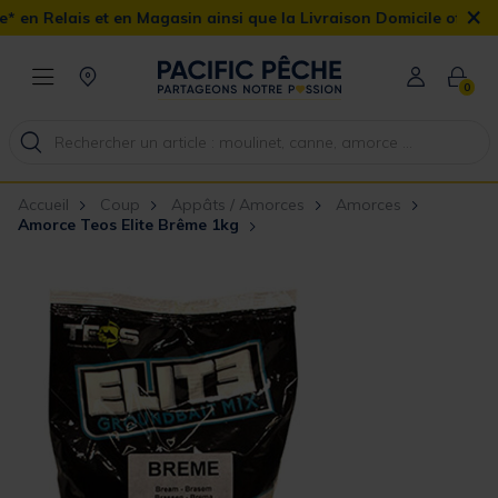
×
t en Magasin ainsi que la Livraison Domicile offerte dès 90€
0
Accueil
Coup
Appâts / Amorces
Amorces
Amorce Teos Elite Brême 1kg