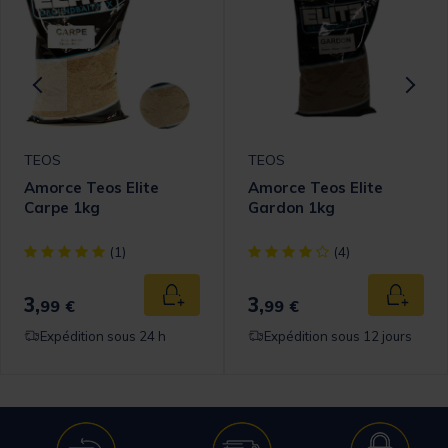
TEOS
TEOS
Amorce Teos Elite
Amorce Teos Elite
Carpe 1kg
Gardon 1kg
[object Object] out of 5 Customer Rating
[object Object] out of 5 Cust
(1)
(4)
3,
3,
 au panier
Ajouter au panier
Ajouter
99 €
99 €
Expédition sous 24 h
Expédition sous 12 jours