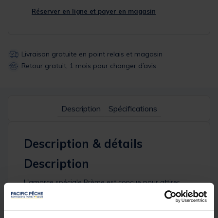
Réserver en ligne et payer en magasin
Livraison gratuite en point relais et magasin
Retour gratuit, 1 mois pour changer d’avis
Description
Spécifications
Description & détails
Description
L'amorce spéciale Brème est conçue pour attirer
efficacement les brèmes et les maintenir sur votre
coup de pêche. Ce mélange de haute qualité se
compose d'ingrédients soigneusement sélectionnés,
tels que la farine de biscuit, la farine de maïs et la