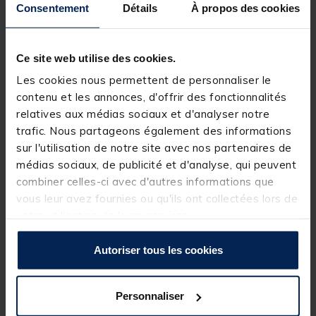
Consentement
Détails
À propos des cookies
chapelure rousse, assurant une attraction puissante
et durable. Enrichie en additifs naturels et en arômes
attractifs comme la vanille et le caramel, cette
amorce stimule l'appétit des brèmes, les incitant à
Ce site web utilise des cookies.
rester sur le coup et à mordre plus fréquemment.
Les cookies nous permettent de personnaliser le
La texture de l'amorce spéciale Brème est idéale
contenu et les annonces, d'offrir des fonctionnalités
pour une diffusion lente et régulière des particules,
créant un nuage attractif qui se disperse
relatives aux médias sociaux et d'analyser notre
progressivement dans l'eau. Cette caractéristique
trafic. Nous partageons également des informations
est particulièrement efficace pour les pêches en
sur l'utilisation de notre site avec nos partenaires de
eaux calmes ou légèrement courantes, où la
rémanence de l'amorce est essentielle pour
médias sociaux, de publicité et d'analyse, qui peuvent
maintenir l'intérêt des poissons. Que vous pêchiez en
combiner celles-ci avec d'autres informations que
rivière, en canal ou en étang, l'amorce spéciale
vous leur avez fournies ou qu'ils ont collectées lors de
Brème est un choix incontournable pour optimiser
vos prises et garantir des sessions de pêche
votre utilisation de leurs services.
réussies.
Autoriser tous les cookies
Détails
Paquet de 1kg
Personnaliser