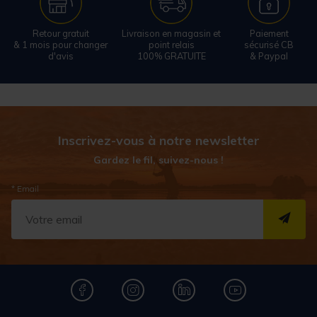
Retour gratuit
Livraison en magasin et
Paiement
& 1 mois pour changer
point relais
sécurisé CB
d'avis
100% GRATUITE
& Paypal
Inscrivez-vous à notre newsletter
Gardez le fil, suivez-nous !
* Email
S''I