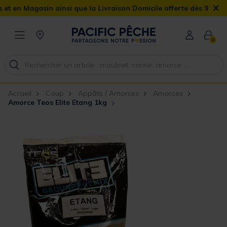
×
agasin ainsi que la Livraison Domicile offerte dès 90€
0
Accueil
Coup
Appâts / Amorces
Amorces
Amorce Teos Elite Etang 1kg