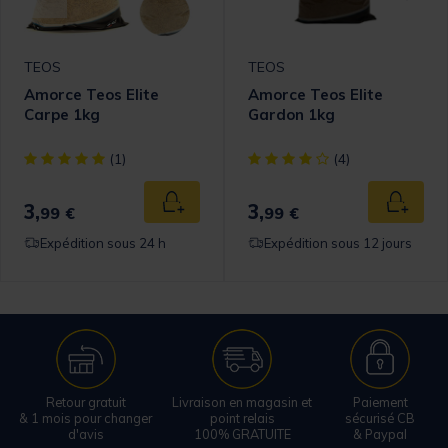
TEOS
TEOS
Amorce Teos Elite
Amorce Teos Elite
Carpe 1kg
Gardon 1kg
[object Object] out of 5 Customer Rating
[object Object] out of 5 Cust
(1)
(4)
3,
3,
 au panier
Ajouter au panier
Ajouter
99 €
99 €
Expédition sous 24 h
Expédition sous 12 jours
Retour gratuit
Livraison en magasin et
Paiement
& 1 mois pour changer
point relais
sécurisé CB
d'avis
100% GRATUITE
& Paypal