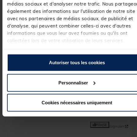
médias sociaux et d'analyser notre trafic. Nous partageo
Ravis que votre 
expérience reste 
également des informations sur l'utilisation de notre site
positive malgré 
avec nos partenaires de médias sociaux, de publicité et
cela, nous serons
d'analyse, qui peuvent combiner celles-ci avec d'autres
heureux de vous 
revoir sur 
informations que vous leur avez fournies ou qu'ils ont
pacificpeche.com
collectées lors de votre utilisation de leurs services.
Bien 
cordialement.

L’équipe 
pacificpeche
Autoriser tous les cookies
Personnaliser
Avis vérifié
RAS
Cookies nécessaires uniquement
Avis du
16/08/2024
, suite
expérience du
16/07/2024
Utile
(0)
Signaler