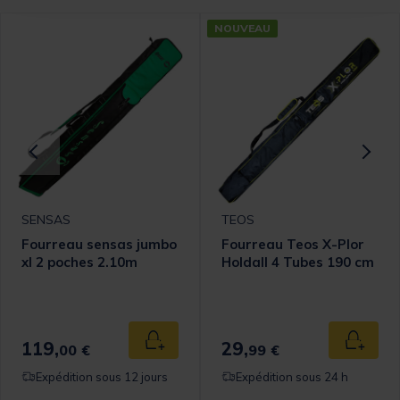
NOUVEAU
SENSAS
TEOS
Fourreau sensas jumbo
Fourreau Teos X-Plor
xl 2 poches 2.10m
Holdall 4 Tubes 190 cm
omer Rating
119,
29,
 au panier
Ajouter au panier
Ajouter
00 €
99 €
Expédition sous 12 jours
Expédition sous 24 h