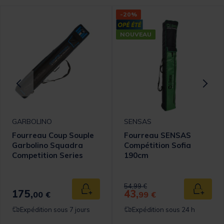
-20%
NOUVEAU
GARBOLINO
SENSAS
Fourreau Coup Souple
Fourreau SENSAS
Garbolino Squadra
Compétition Sofia
Competition Series
190cm
Price reduced from
to
54,99 €
175,
43,
 au panier
Ajouter au panier
Ajouter
00 €
99 €
Expédition sous 7 jours
Expédition sous 24 h