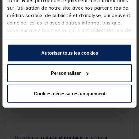
trafic. Nous partageons également des informations
sur l'utilisation de notre site avec nos partenaires de
médias sociaux, de publicité et d'analyse, qui peuvent
Poignée de sortie
pratique pour extraire le
combiner celles-ci avec d'autres informations que
fourreau facilement du coffre
vous leur avez fournies ou qu'ils ont collectées lors de
votre utilisation de leurs services.
Autoriser tous les cookies
Poche extérieure
(158 x 24 x 5 cm) avec
double zip pour ranger accessoires, épuisettes
ou bourriches
Personnaliser
Cookies nécessaires uniquement
Zips bicolores
: tissu noir avec dents bleues,
pour un style distinctif et élégant
Un fourreau
robuste et pratique
, pensé pour