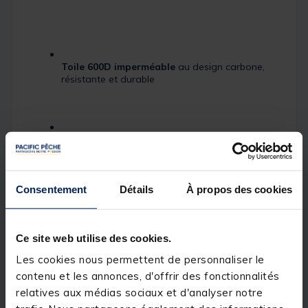
Toile 600D imperméable
au design carbone,
résistante et durable
Entièrement matelassé
, pour une protection
maximale des cannes
Consentement
Détails
À propos des cookies
Sangles et bretelles tissées
avec marquage
Garbolino effet 3D
Ce site web utilise des cookies.
Les cookies nous permettent de personnaliser le
contenu et les annonces, d'offrir des fonctionnalités
Poignées et sangles matelassées
, pour un
relatives aux médias sociaux et d'analyser notre
transport confortable