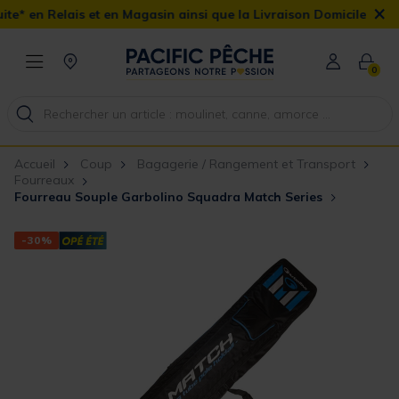
×
et en Magasin ainsi que la Livraison Domicile offerte dès 90€
0
Accueil
Coup
Bagagerie / Rangement et Transport
Fourreaux
Fourreau Souple Garbolino Squadra Match Series
-30%