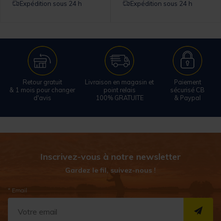
Expédition sous 24 h
Expédition sous 24 h
Retour gratuit
Livraison en magasin et
Paiement
& 1 mois pour changer
point relais
sécurisé CB
d'avis
100% GRATUITE
& Paypal
Inscrivez-vous à notre newsletter
Gardez le fil, suivez-nous !
* Email