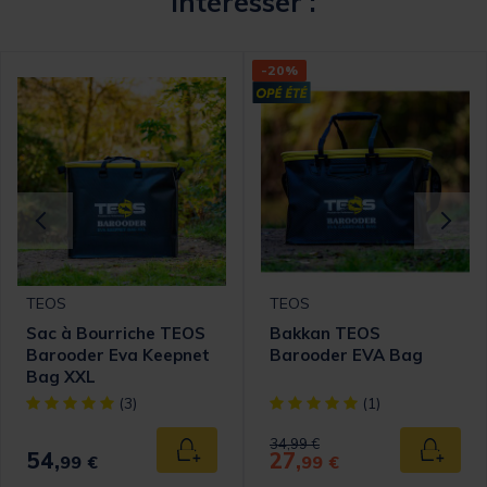
intéresser :
-20%
TEOS
TEOS
Sac à Bourriche TEOS
Bakkan TEOS
Barooder Eva Keepnet
Barooder EVA Bag
Bag XXL
[object Object] out of 5 Customer Rating
[object Object] out of 5 Cust
(3)
(1)
Price reduced from
to
34,99 €
54,
27,
 au panier
Ajouter au panier
Ajouter
99 €
99 €