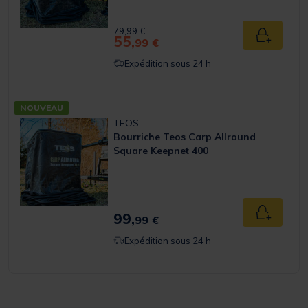
Price reduced from
to
79,99 €
55,
Ajouter a
99 €
Expédition sous 24 h
NOUVEAU
TEOS
Bourriche Teos Carp Allround
Square Keepnet 400
99,
Ajouter a
99 €
Expédition sous 24 h