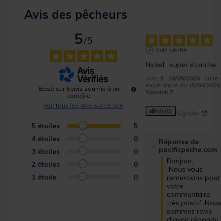
Avis des pêcheurs
5
/
5
Avis vérifié
Nickel , super étanche
Avis du
18/05/2026
, suite
expérience du
15/04/2026
Basé sur
5
avis soumis à un
Yannick Z.
contrôle
Voir tous les avis sur ce site
Utile
(0)
Signaler
5
étoiles
5
4
étoiles
0
Réponse de
pacificpeche.com
3
étoiles
0
Bonjour,

2
étoiles
0
 Nous vous 
1
étoile
0
remercions pour 
votre 
commentaire 
très positif. Nous
sommes ravis 
d'avoir répondu 