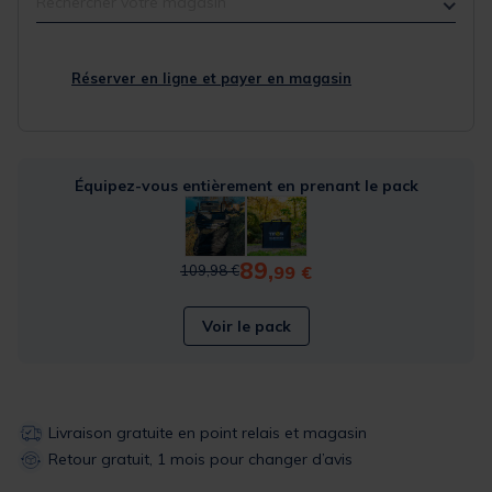
Rechercher votre magasin
Réserver en ligne et payer en magasin
Équipez-vous entièrement en prenant le pack
89,
Price reduced from
to
99 €
109,98 €
Voir le pack
Livraison gratuite en point relais et magasin
Retour gratuit, 1 mois pour changer d’avis