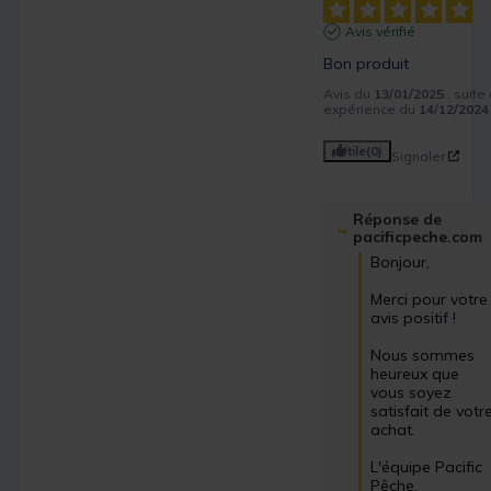
Avis vérifié
Bon produit
Avis du
13/01/2025
, suite
expérience du
14/12/2024
Utile
(0)
Signaler
Réponse de
pacificpeche.com
Bonjour,

Merci pour votre 
avis positif ! 

Nous sommes 
heureux que 
vous soyez 
satisfait de votre
achat.

L'équipe Pacific 
Pêche.