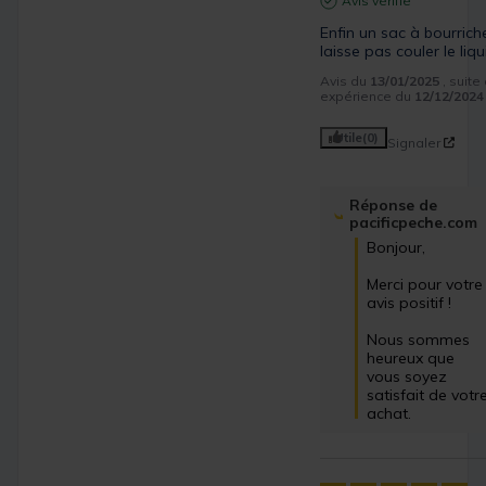
Avis vérifié
Enfin un sac à bourriche
laisse pas couler le liqu
Avis du
13/01/2025
, suite
expérience du
12/12/2024
Utile
(0)
Signaler
Réponse de
pacificpeche.com
Bonjour,

Merci pour votre 
avis positif ! 

Nous sommes 
heureux que 
vous soyez 
satisfait de votre
achat.