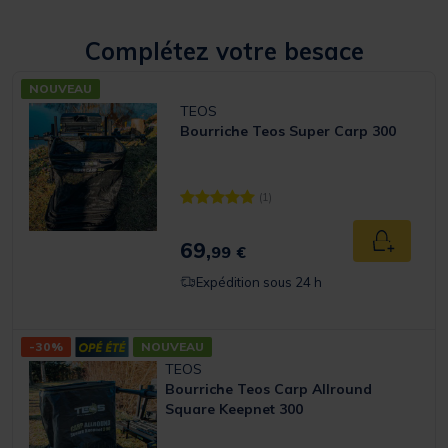
Complétez votre besace
NOUVEAU
TEOS
Bourriche Teos Super Carp 300
(1)
[object Object] out of 5 Customer Rating
69,
Ajouter a
99 €
Expédition sous 24 h
-30%
NOUVEAU
TEOS
Bourriche Teos Carp Allround
Square Keepnet 300