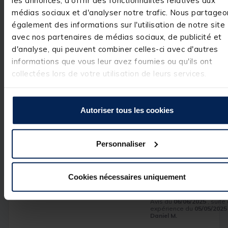
Bonjour,

Nous vous 
médias sociaux et d'analyser notre trafic. Nous partageo
remercions pour 
également des informations sur l'utilisation de notre site
votre 
avec nos partenaires de médias sociaux, de publicité et
commentaire 
très positif. Nous
d'analyse, qui peuvent combiner celles-ci avec d'autres
sommes ravis 
informations que vous leur avez fournies ou qu'ils ont
d'avoir répondu 
à vos attentes et
collectées lors de votre utilisation de leurs services.
de vous compter
parmi nos 
clients. C'est un 
réel plaisir.

Autoriser tous les cookies
L’équipe Pacific 
Pêche
Personnaliser
Avis vérifié
Cookies nécessaires uniquement
conforme à mes atten
Avis du
06/06/2025
, suite
expérience du
05/05/2025
Daniel M.