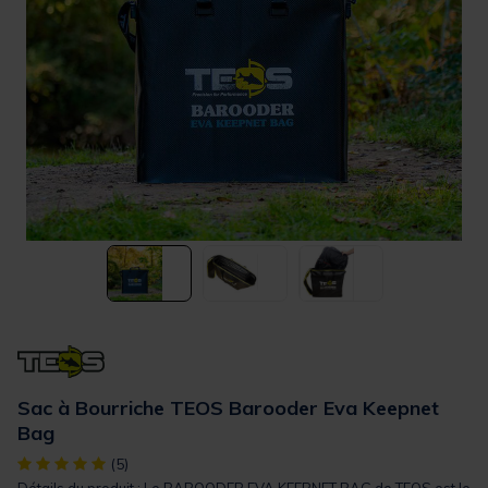
Sac à Bourriche TEOS Barooder Eva Keepnet
Bag
[object Object] out of 5 Customer Rating
(5)
Détails du produit : Le BAROODER EVA KEEPNET BAG de TEOS est le