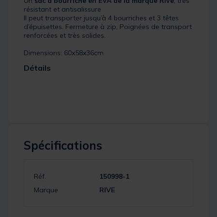
Un
sac à bourriche en EVA de la marque Rive
, très
résistant et antisalissure
Il peut transporter jusqu’à 4 bourriches et 3 têtes
d’épuisettes. Fermeture à zip, Poignées de transport
renforcées et très solides.
Dimensions: 60x58x36cm
Détails
Spécifications
Réf.
150998-1
Marque
RIVE