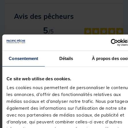
Avis des pêcheurs
5
/
5
Avis vérifié
grande facilité d'ouvert
de rangement sans s'én
sur les fermetures éclair
Consentement
Détails
À propos des coo
Basé sur
1
avis soumis à un
Avis du
25/07/2026
, suite
contrôle
expérience du
24/06/2026
Voir tous les avis sur ce site
Jean-Marc I.
Ce site web utilise des cookies.
5
étoiles
1
Utile
(0)
Signaler
Les cookies nous permettent de personnaliser le contenu
4
étoiles
0
les annonces, d'offrir des fonctionnalités relatives aux
3
étoiles
0
Réponse de
médias sociaux et d'analyser notre trafic. Nous partageo
2
étoiles
0
pacificpeche.com
également des informations sur l'utilisation de notre site
1
étoile
0
Bonjour,

avec nos partenaires de médias sociaux, de publicité et
 Nous vous 
remercions pour 
d'analyse, qui peuvent combiner celles-ci avec d'autres
votre 