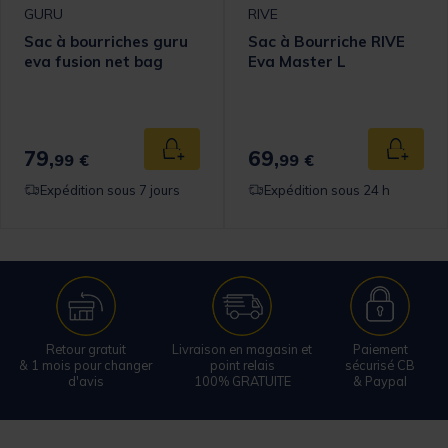
GURU
RIVE
Sac à bourriches guru
Sac à Bourriche RIVE
eva fusion net bag
Eva Master L
79,
69,
 au panier
Ajouter au panier
Ajouter
99 €
99 €
Expédition sous 7 jours
Expédition sous 24 h
Retour gratuit
Livraison en magasin et
Paiement
& 1 mois pour changer
point relais
sécurisé CB
d'avis
100% GRATUITE
& Paypal