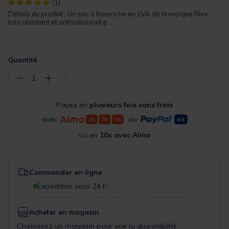
[object Object] out of 5 Customer Rating
(1)
Détails du produit : Un sac à bourriche en EVA de la marque Rive,
très résistant et antisalissureIl p...
Quantité
−
+
1
Payez en
plusieurs fois sans frais
avec
ou
ou en
10x avec Alma
Commander en ligne
Expédition sous 24 h
Acheter en magasin
Choisissez un magasin pour voir la disponibilité