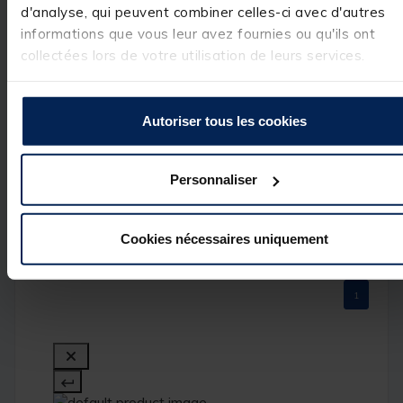
assuré que nous 
d'analyse, qui peuvent combiner celles-ci avec d'autres
mettons tout en 
informations que vous leur avez fournies ou qu'ils ont
œuvre pour 
corriger cette 
collectées lors de votre utilisation de leurs services.
situation dans 
les plus brefs 
délais.

Autoriser tous les cookies
Nous vous prions
d'accepter nos 
excuses les plus 
sincères pour cet
Personnaliser
inconvénient. 

Cordialement,
Cookies nécessaires uniquement
1