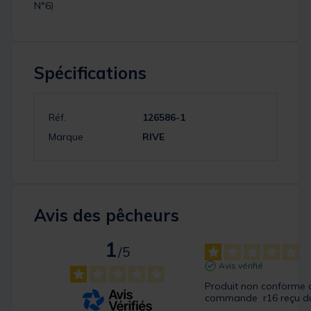
N°6)
Spécifications
Réf.
126586-1
Marque
RIVE
Avis des pêcheurs
1
/
5
Avis vérifié
Produit non conforme 
commande  r16 reçu du