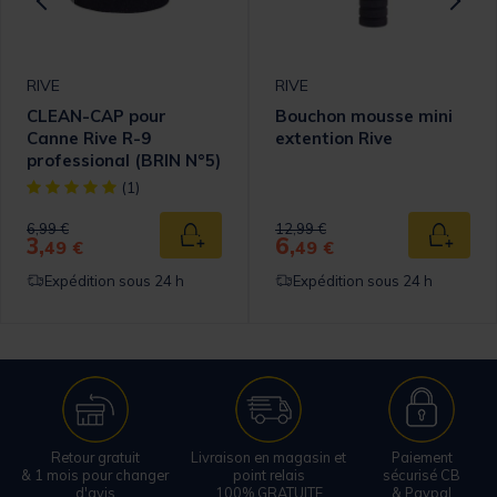
RIVE
RIVE
CLEAN-CAP pour
Bouchon mousse mini
Canne Rive R-9
extention Rive
professional (BRIN N°5)
[object Object] out of 5 Customer Rating
(1)
Price reduced from
to
Price reduced from
to
6,99 €
12,99 €
3,
6,
 au panier
Ajouter au panier
Ajouter
49 €
49 €
Expédition sous 24 h
Expédition sous 24 h
Retour gratuit
Livraison en magasin et
Paiement
& 1 mois pour changer
point relais
sécurisé CB
d'avis
100% GRATUITE
& Paypal