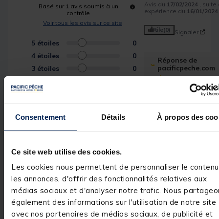
Avis du
17/02/2024
, suite
Basé sur
1
avis soumis à un
expérience du
16/01/2024
contrôle
Voir tous les avis sur ce site
Utile
(0)
Signaler
5
étoiles
0
4
étoiles
0
Réponse de
pacificpeche.com
3
étoiles
0
Bonjour,

2
étoiles
0
1
étoile
1
Nous sommes 
sincèrement 
désolés pour 
Consentement
Détails
À propos des coo
l'erreur 
concernant votre
commande et 
l'envoi d'un 
Ce site web utilise des cookies.
produit non 
conforme (R9 au
Les cookies nous permettent de personnaliser le contenu
lieu du R16 
les annonces, d'offrir des fonctionnalités relatives aux
attendu). Nous 
comprenons à 
médias sociaux et d'analyser notre trafic. Nous partageo
quel point cela 
également des informations sur l'utilisation de notre site
peut être 
frustrant. Soyez 
avec nos partenaires de médias sociaux, de publicité et