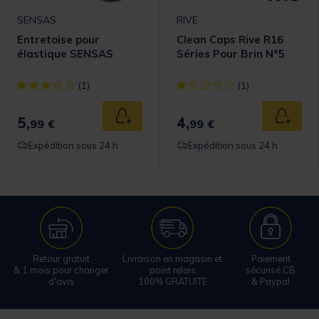
SENSAS
RIVE
Entretoise pour
Clean Caps Rive R16
élastique SENSAS
Séries Pour Brin N°5
[object Object] out of 5 Customer Rating
[object Object] out of 5 Cust
(1)
(1)
5,
4,
 au panier
Ajouter au panier
Ajouter
99 €
99 €
Expédition sous 24 h
Expédition sous 24 h
Retour gratuit
Livraison en magasin et
Paiement
& 1 mois pour changer
point relais
sécurisé CB
d'avis
100% GRATUITE
& Paypal