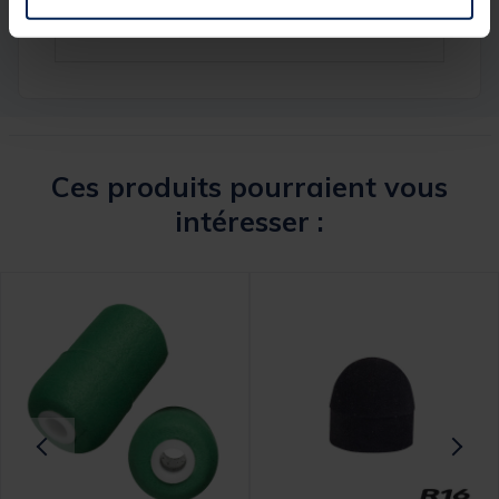
Marque
SENSAS
Ces produits pourraient vous
intéresser :