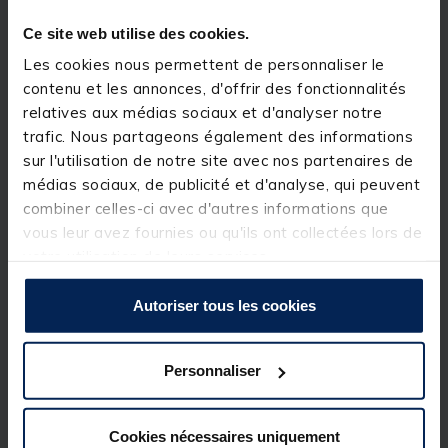
à de nombreux diamètres d'éléments de canne. Ils
seront ainsi protégés efficacement.
Ce site web utilise des cookies.
Permet une protection optimale de la base des
talons.
Les cookies nous permettent de personnaliser le
contenu et les annonces, d'offrir des fonctionnalités
Dimensions
relatives aux médias sociaux et d'analyser notre
Longueur : 12cm
trafic. Nous partageons également des informations
Diamétre : 41/45mm
sur l'utilisation de notre site avec nos partenaires de
médias sociaux, de publicité et d'analyse, qui peuvent
1 piéce
combiner celles-ci avec d'autres informations que
Détails
vous leur avez fournies ou qu'ils ont collectées lors de
votre utilisation de leurs services.
Autoriser tous les cookies
Personnaliser
Spécifications
Cookies nécessaires uniquement
Réf.
146517-1