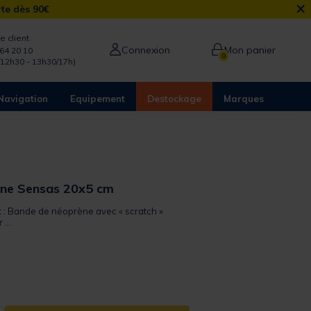
×
rte dès 90€
e client
Connexion
Mon panier
64 20 10
0
/12h30 - 13h30/17h)
Navigation
Equipement
Destockage
Marques
nne Sensas 20x5 cm
it : Bande de néoprène avec « scratch »
...