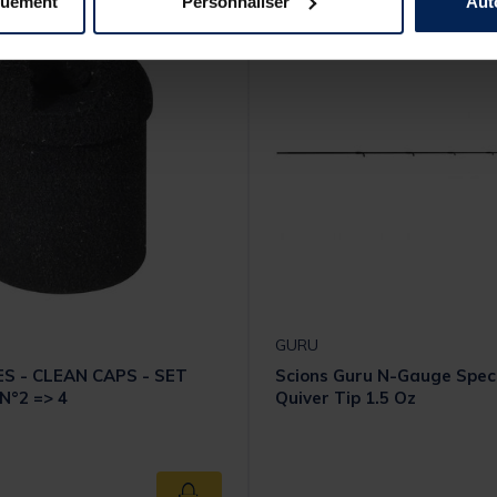
quement
Personnaliser
Aut
GURU
ES - CLEAN CAPS - SET
Scions Guru N-Gauge Spec
N°2 => 4
Quiver Tip 1.5 Oz