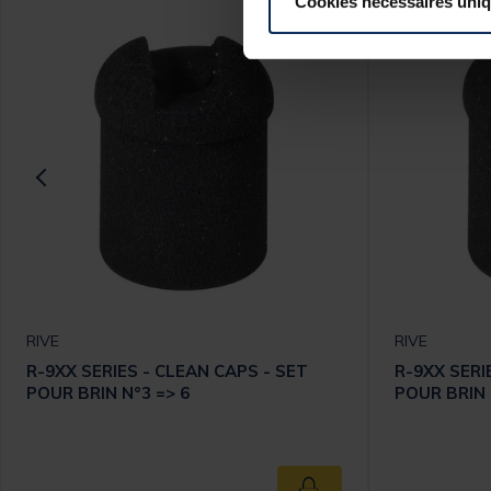
Cookies nécessaires uni
RIVE
RIVE
R-9XX SERIES - CLEAN CAPS - SET
R-9XX SERI
POUR BRIN N°3 => 6
POUR BRIN 