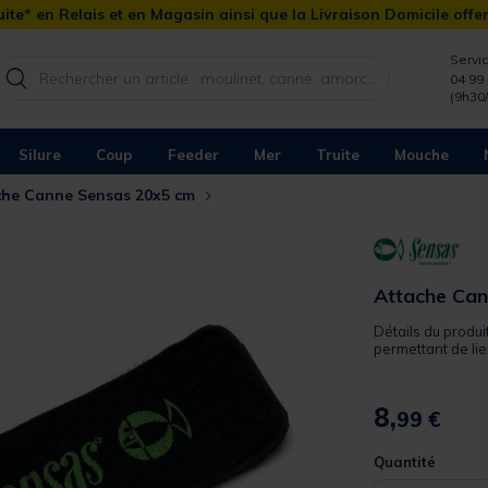
ite* en Relais et en Magasin ainsi que la Livraison Domicile offe
Servic
04 99 
(9h30
Silure
Coup
Feeder
Mer
Truite
Mouche
che Canne Sensas 20x5 cm
Attache Ca
Détails du produ
permettant de lier 
8,
99 €
Quantité