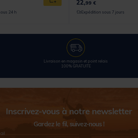
22,
Ajouter au panier
99 €
sous 24 h
Expédition sous 7 jours
Livraison en magasin et point relais
100% GRATUITE
Inscrivez-vous à notre newsletter
Gardez le fil, suivez-nous !
ail