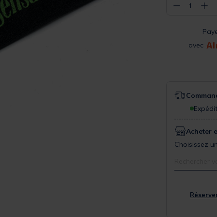
−
+
1
Pay
avec
Commande
Expédit
Acheter 
Choisissez un
Rechercher v
Réserver