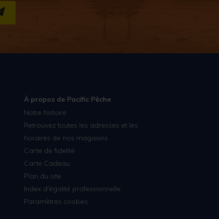
S''INSCRIRE
À propos de Pacific Pêche
Notre histoire
Retrouvez toutes les adresses et les
horaires de nos magasins
Carte de fidelité
Carte Cadeau
Plan du site
Index d'égalité professionnelle
Paramètres cookies