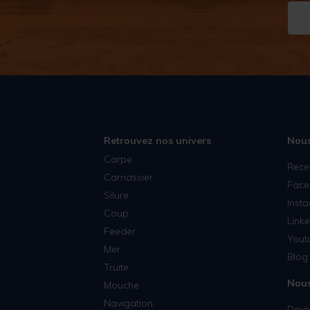
Retrouvez nos univers
Nous
Carpe
Rece
Carnassier
Face
Silure
Inst
Coup
Linke
Feeder
Yout
Mer
Blog 
Truite
Nous
Mouche
Navigation
Deven