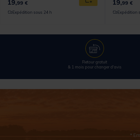
19,
19,
 au panier
Ajouter au panier
99 €
99 €
Expédition sous 24 h
Expédition 
Retour gratuit
& 1 mois pour changer d'avis
* Em