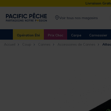
Livraison Gratu
Voir tous nos magasins
Opération Été
Prix Choc
Carpe
Carnassier
Accueil
Coup
Cannes
Accessoires de Cannes
Atta