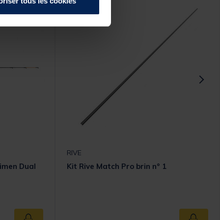
oriser tous les cookies
RIVE
imen Dual
Kit Rive Match Pro brin n° 1