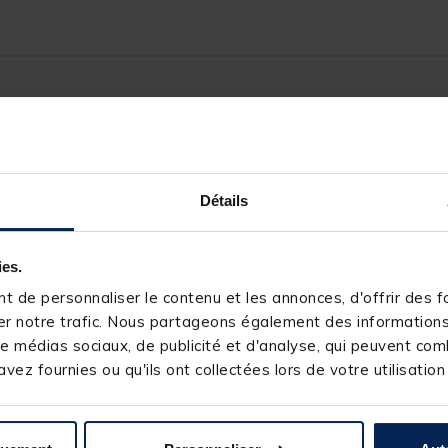
11020-1
SENSAS
Détails
ies.
 de personnaliser le contenu et les annonces, d'offrir des fo
r notre trafic. Nous partageons également des informations s
e médias sociaux, de publicité et d'analyse, qui peuvent comb
s produits pourraient vous intéresse
vez fournies ou qu'ils ont collectées lors de votre utilisation