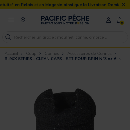
×
ais et en Magasin ainsi que la Livraison Domicile offerte dès 90€
0
Accueil
Coup
Cannes
Accessoires de Cannes
R-9XX SERIES - CLEAN CAPS - SET POUR BRIN N°3 => 6