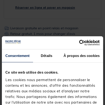
Réserver en ligne et payer en magasin
Livraison gratuite en point relais et magasin
Retour gratuit, 1 mois pour changer d’avis
Description
Spécifications
Consentement
Détails
À propos des cookies
Description & détails
Ce site web utilise des cookies.
Les cookies nous permettent de personnaliser le
Description
contenu et les annonces, d'offrir des fonctionnalités
R-9XX SERIES - CLEAN CAPS - SET POUR BRIN N°3
relatives aux médias sociaux et d'analyser notre
=> 6
trafic. Nous partageons également des informations
sur l'utilisation de notre site avec nos partenaires de