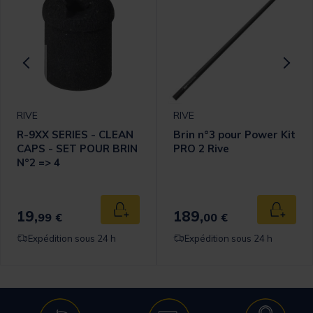
RIVE
RIVE
R-9XX SERIES - CLEAN
Brin n°3 pour Power Kit
CAPS - SET POUR BRIN
PRO 2 Rive
N°2 => 4
omer Rating
19,
189,
 au panier
Ajouter au panier
Ajouter
99 €
00 €
Expédition sous 24 h
Expédition sous 24 h