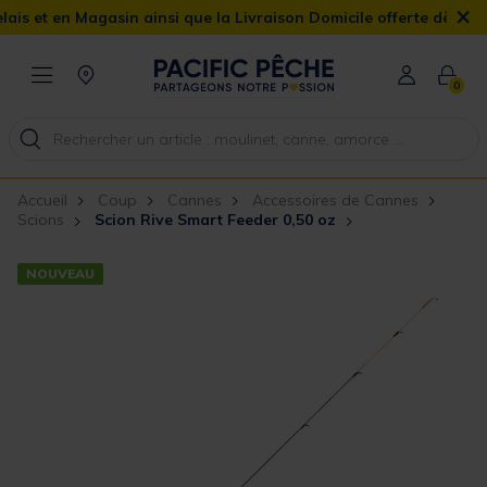
×
et en Magasin ainsi que la Livraison Domicile offerte dès 90€
0
Accueil
Coup
Cannes
Accessoires de Cannes
Scions
Scion Rive Smart Feeder 0,50 oz
NOUVEAU