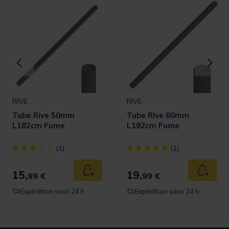
RIVE
RIVE
Tube Rive 50mm
Tube Rive 60mm
L182cm Fume
L192cm Fume
[object Object] out of 5 Customer Rating
[object Object] out of 5 Cust
(1)
(1)
15,
19,
 au panier
Ajouter au panier
Ajouter
99 €
99 €
Expédition sous 24 h
Expédition sous 24 h