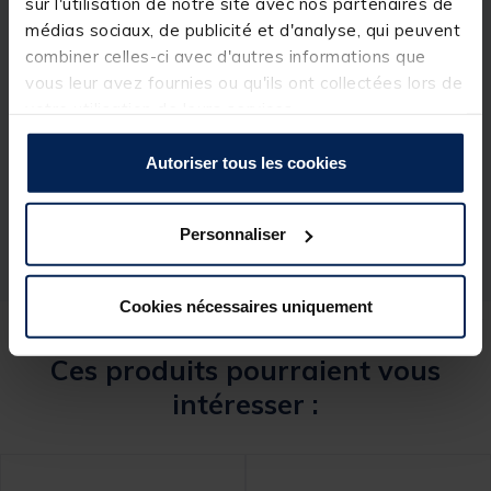
sur l'utilisation de notre site avec nos partenaires de
médias sociaux, de publicité et d'analyse, qui peuvent
combiner celles-ci avec d'autres informations que
vous leur avez fournies ou qu'ils ont collectées lors de
Spécifications
votre utilisation de leurs services.
Autoriser tous les cookies
Réf.
208237-1
Marque
RIVE
Personnaliser
Cookies nécessaires uniquement
Ces produits pourraient vous
intéresser :