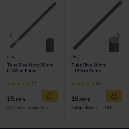
RIVE
RIVE
Tube Rive Octo 50mm
Tube Rive 60mm
L182cm Fume
L192cm Fume
[object Object] out of 5 Customer Rating
[object Object] out of 5 Cust
(1)
(1)
15,
19,
 au panier
Ajouter au panier
Ajouter
99 €
99 €
Expédition sous 24 h
Expédition sous 24 h