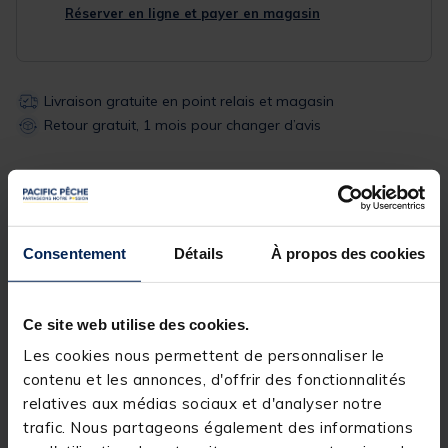
Réserver en ligne et payer en magasin
Livraison gratuite en point relais et magasin
Retour gratuit, 1 mois pour changer d’avis
Description
Spécifications
Consentement
Détails
À propos des cookies
Description & détails
Description
Ce site web utilise des cookies.
Les cookies nous permettent de personnaliser le
Diamètre Ø 50 mm
contenu et les annonces, d'offrir des fonctionnalités
relatives aux médias sociaux et d'analyser notre
trafic. Nous partageons également des informations
Longueur 182 cm