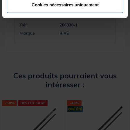
Spécifications
Cookies nécessaires uniquement
Réf.
206338-1
Marque
RIVE
Ces produits pourraient vous
intéresser :
-50%
DESTOCKAGE
-40%