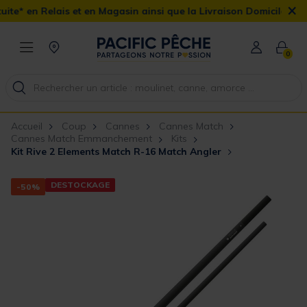
×
 et en Magasin ainsi que la Livraison Domicile offerte dès 90€
0
Accueil
Coup
Cannes
Cannes Match
Cannes Match Emmanchement
Kits
Kit Rive 2 Elements Match R-16 Match Angler
DESTOCKAGE
-50%