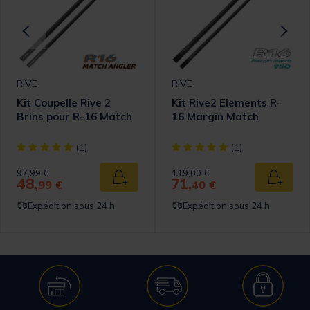
RIVE
RIVE
Kit Coupelle Rive 2
Kit Rive2 Elements R-
Brins pour R-16 Match
16 Margin Match
omer Rating
[object Object] out of 5 Customer Rating
[object Object] out of 5 Cust
(1)
(1)
Price reduced from
to
Price reduced from
to
97,99 €
119,00 €
48,
71,
 au panier
Ajouter au panier
Ajouter
99 €
40 €
Expédition sous 24 h
Expédition sous 24 h