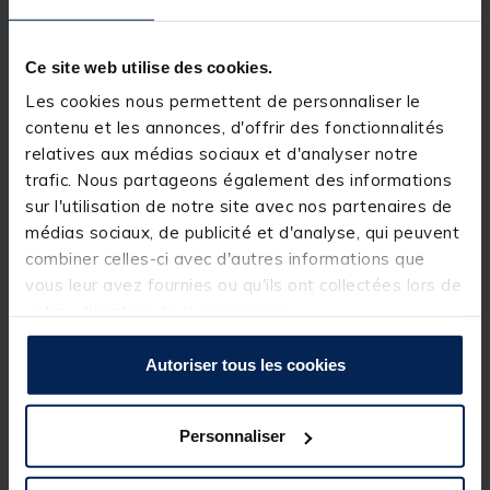
Angler est bâtie également sur le même mandrin
que la R-16 pro. Polyvalente comme toute la
gamme, elle convient pour les gardons, brèmes et
carpes : disponible en 13 m et 16 m. Un tarif
Ce site web utilise des cookies.
incroyable pour cette performance !
Les cookies nous permettent de personnaliser le
Toutes les R-16 sont compatibles entre elles car
construites sur le même mandrin.
contenu et les annonces, d'offrir des fonctionnalités
relatives aux médias sociaux et d'analyser notre
Détails
trafic. Nous partageons également des informations
Utilisation Poissons blancs
sur l'utilisation de notre site avec nos partenaires de
médias sociaux, de publicité et d'analyse, qui peuvent
Diamètre du talon Ø 22.4 mm
combiner celles-ci avec d'autres informations que
Encombrement 1.38 m
vous leur avez fournies ou qu'ils ont collectées lors de
votre utilisation de leurs services.
Longueur 2.70 m
Nombre d'éléments 2
Autoriser tous les cookies
Poids 35 g
Personnaliser