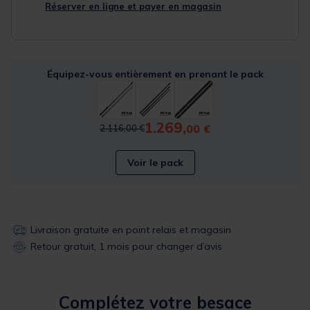
Réserver en ligne et payer en magasin
Équipez-vous entièrement en prenant le pack
1.269,
Price reduced from
to
00 €
2.116,00 €
Voir le pack
Livraison gratuite en point relais et magasin
Retour gratuit, 1 mois pour changer d’avis
Complétez votre besace