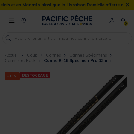
×
t en Magasin ainsi que la Livraison Domicile offerte dès 90€
0
Accueil
Coup
Cannes
Cannes Spécimens
Cannes et Pack
Canne R-16 Specimen Pro 13m
DESTOCKAGE
-33%