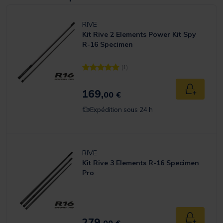
RIVE
Kit Rive 2 Elements Power Kit Spy
R-16 Specimen
(1)
[object Object] out of 5 Customer Rating
169,
Ajouter a
00 €
Expédition sous 24 h
RIVE
Kit Rive 3 Elements R-16 Specimen
Pro
279,
Ajouter a