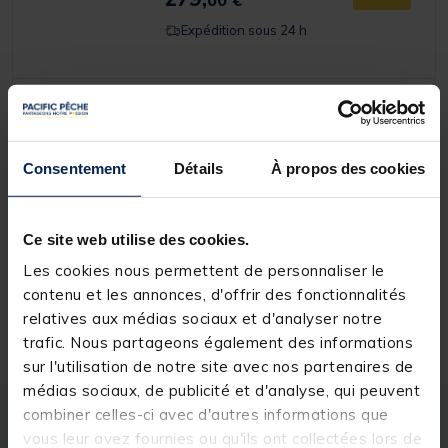
00 €
Expédition sous 24 h
RIVE
Mini Extension R-16 Specimen PRO
Brin 7
Consentement
Détails
À propos des cookies
Ce site web utilise des cookies.
106,
Ajouter a
00 €
Les cookies nous permettent de personnaliser le
Expédition sous 24 h
contenu et les annonces, d'offrir des fonctionnalités
relatives aux médias sociaux et d'analyser notre
trafic. Nous partageons également des informations
sur l'utilisation de notre site avec nos partenaires de
médias sociaux, de publicité et d'analyse, qui peuvent
combiner celles-ci avec d'autres informations que
Description
Spécifications
vous leur avez fournies ou qu'ils ont collectées lors de