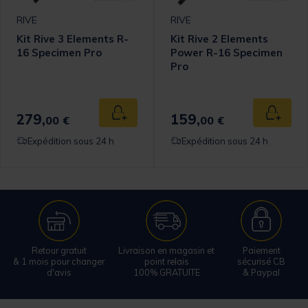
RIVE
RIVE
Kit Rive 3 Elements R-
Kit Rive 2 Elements
16 Specimen Pro
Power R-16 Specimen
Pro
omer Rating
279,
159,
 au panier
Ajouter au panier
Ajouter
00 €
00 €
Expédition sous 24 h
Expédition sous 24 h
Retour gratuit
Livraison en magasin et
Paiement
& 1 mois pour changer
point relais
sécurisé CB
d'avis
100% GRATUITE
& Paypal