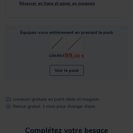
Réserver en ligne et payer en magasin
Équipez-vous entièrement en prenant le pack
99,
Price reduced from
to
00 €
139,98 €
Voir le pack
Livraison gratuite en point relais et magasin
Retour gratuit, 1 mois pour changer d’avis
Complétez votre besace