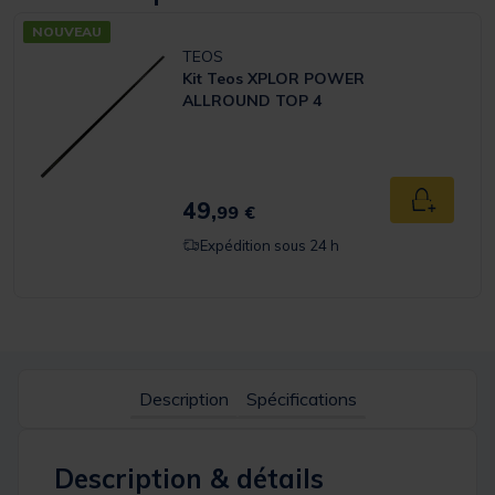
NOUVEAU
TEOS
Kit Teos XPLOR POWER
ALLROUND TOP 4
49,
Ajouter a
99 €
Expédition sous 24 h
Description
Spécifications
Description & détails