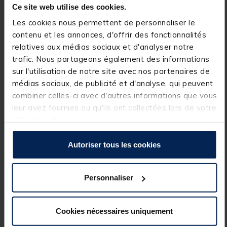
partie de préhension du kit, de manière à le
Ce site web utilise des cookies.
transformer en kit « strippa » (Pour cela, il suffit de
percer au niveau du renfort et d’y installer une sortie
Les cookies nous permettent de personnaliser le
« strippa »).
contenu et les annonces, d'offrir des fonctionnalités
relatives aux médias sociaux et d'analyser notre
trafic. Nous partageons également des informations
4. Pour finir, toujours en retirant le scion, le kit se
sur l'utilisation de notre site avec nos partenaires de
transforme même en kit coupelle puisque le
médias sociaux, de publicité et d'analyse, qui peuvent
diamètre de sortie est adapté à la plupart des
modèles du marché.
combiner celles-ci avec d'autres informations que vous
leur avez fournies ou qu'ils ont collectées lors de votre
utilisation de leurs services.
Le conseil de l’équipe TEOS : Complétez votre canne
avec 3 kits supplémentaires (1 kit petits poissons
Autoriser tous les cookies
monté avec un connecteur, 1 kit avec monté avec un
élastique de 1.2mm pour les poissons blancs, 1 kit
transformé en « strippa » pour les carpes et gros
Personnaliser
poissons, 1 kit coupelle) et vous obtiendrez la canne
parfaite pour pêcher toutes les espèces de poissons
Cookies nécessaires uniquement
!