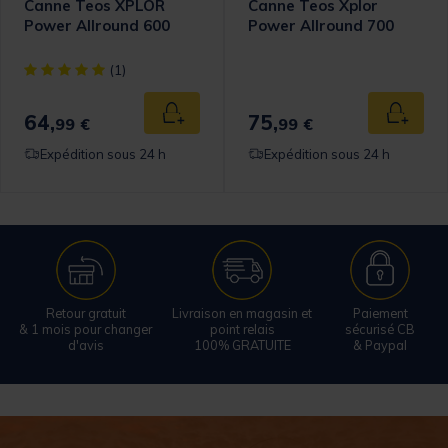
Canne Teos XPLOR
Canne Teos Xplor
Power Allround 600
Power Allround 700
omer Rating
[object Object] out of 5 Customer Rating
(1)
64,
75,
 au panier
Ajouter au panier
Ajouter
99 €
99 €
Expédition sous 24 h
Expédition sous 24 h
Retour gratuit
Livraison en magasin et
Paiement
& 1 mois pour changer
point relais
sécurisé CB
d'avis
100% GRATUITE
& Paypal