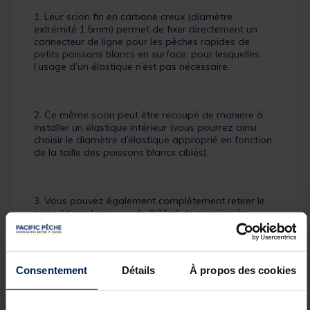
1. Leur scion fin en carbone creux (diamètre
extrémité 1.5mm) permet de fixer directement un
connecteur de ligne pour les pêches rapides de
petits poissons blancs en surface, pour lesquelles
l’usage d’un élastique n’est pas nécessaire.
2. Ce même scion peut être recoupé de manière à
installer un élastique intérieur (vous pourrez ainsi
choisir le diamètre d’élastique approprié en fonction
de la taille des poissons blancs ciblés).
3. Vous pouvez également complètement retirer le
scion (d’une longueur de 0.77m) de manière à
installer un gros élastique directement sur le porte-
scion et ainsi vous attaquer aux carpes et autres
gros poissons. Dans cette configuration, la canne
XPLOR POWER ALLROUND dispose d’une énorme
Consentement
Détails
À propos des cookies
réserve de puissance qui vous permettra de contrer
avec faciliter les rushs des plus gros poissons. Pour
cela, un renfort carbone a été installé sur toute la