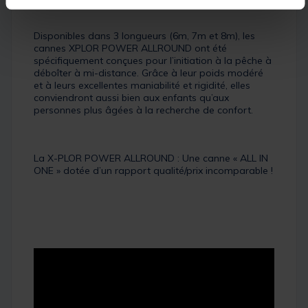
Disponibles dans 3 longueurs (6m, 7m et 8m), les
cannes XPLOR POWER ALLROUND ont été
spécifiquement conçues pour l’initiation à la pêche à
déboîter à mi-distance. Grâce à leur poids modéré
et à leurs excellentes maniabilité et rigidité, elles
conviendront aussi bien aux enfants qu’aux
personnes plus âgées à la recherche de confort.
La X-PLOR POWER ALLROUND : Une canne « ALL IN
ONE » dotée d’un rapport qualité/prix incomparable !