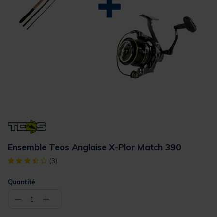
Ensemble Teos Anglaise X-Plor Match 390
[object Object] out of 5 Customer Rating
(3)
Quantité
−
+
1