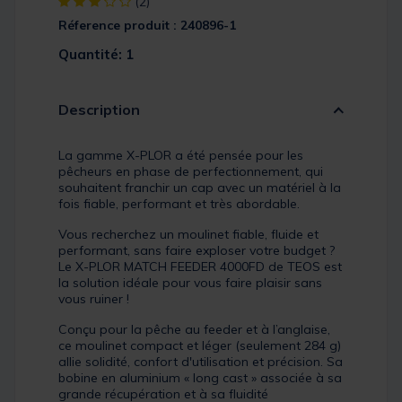
[object Object] out of 5 Customer Rating
(2)
Réference produit : 240896-1
Quantité: 1
Description
La gamme X-PLOR a été pensée pour les
pêcheurs en phase de perfectionnement, qui
souhaitent franchir un cap avec un matériel à la
fois fiable, performant et très abordable.
Vous recherchez un moulinet fiable, fluide et
performant, sans faire exploser votre budget ?
Le X-PLOR MATCH FEEDER 4000FD de TEOS est
la solution idéale pour vous faire plaisir sans
vous ruiner !
Conçu pour la pêche au feeder et à l’anglaise,
ce moulinet compact et léger (seulement 284 g)
allie solidité, confort d'utilisation et précision. Sa
bobine en aluminium « long cast » associée à sa
grande récupération et à sa fluidité