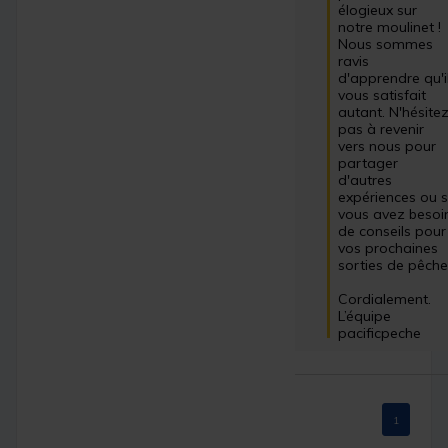
élogieux sur 
notre moulinet ! 
Nous sommes 
ravis 
d'apprendre qu'il
vous satisfait 
autant. N'hésitez
pas à revenir 
vers nous pour 
partager 
d'autres 
expériences ou si
vous avez besoin
de conseils pour 
vos prochaines 
sorties de pêche.
Cordialement.

L’équipe 
pacificpeche
1