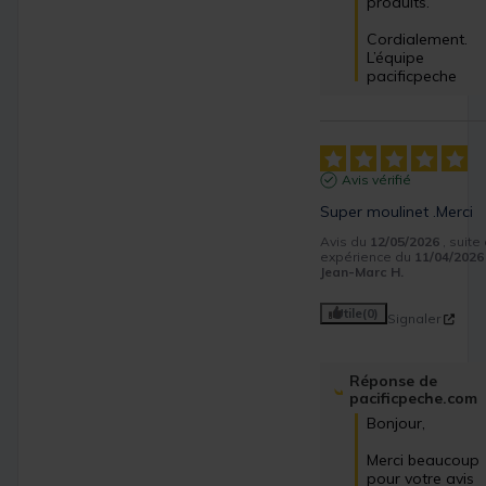
produits.

Cordialement.

L’équipe 
pacificpeche
Avis vérifié
Super moulinet .Merci
Avis du
12/05/2026
, suite
expérience du
11/04/2026
Jean-Marc H.
Utile
(0)
Signaler
Réponse de
pacificpeche.com
Bonjour, 

Merci beaucoup 
pour votre avis 