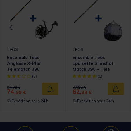
TEOS
TEOS
Ensemble Teos
Ensemble Teos
Anglaise X-Plor
Epuisette Slimshot
Telematch 390
Match 390 + Tele
Competition 450
[object Object] out of 5 Customer Rating
[object Object] out of 5 Cust
(3)
(1)
Price reduced from
to
Price reduced from
to
94,98 €
77,98 €
74,
62,
 au panier
Ajouter au panier
Ajouter
99 €
99 €
Expédition sous 24 h
Expédition sous 24 h