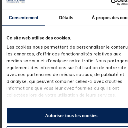
Consentement
Détails
À propos des coo
Avis des pêcheurs
3.7
Ce site web utilise des cookies.
/
5
Avis vérifié
Les cookies nous permettent de personnaliser le contenu
Malheureusement je l’ai
les annonces, d'offrir des fonctionnalités relatives aux
cassé donc pas possibl
médias sociaux et d'analyser notre trafic. Nous partageo
donné une note conve
Basé sur
3
avis soumis à un
également des informations sur l'utilisation de notre site
Avis du
11/07/2026
, suite
contrôle
avec nos partenaires de médias sociaux, de publicité et
expérience du
09/06/2026
Voir tous les avis sur ce site
Kevin H.
d'analyse, qui peuvent combiner celles-ci avec d'autres
informations que vous leur avez fournies ou qu'ils ont
5
étoiles
2
Utile
(0)
Signaler
collectées lors de votre utilisation de leurs services.
4
étoiles
0
3
étoiles
0
Réponse de
2
étoiles
0
pacificpeche.com
Autoriser tous les cookies
1
étoile
1
Bonjour,

Nous sommes 