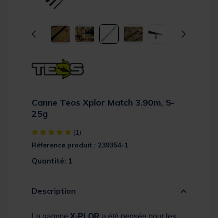
Canne Teos Xplor Match 3.90m, 5-
25g
[object Object] out of 5 Customer Rating
(1)
Réference produit : 239354-1
Quantité: 1
Description
La gamme
X-PLOR
a été pensée pour les