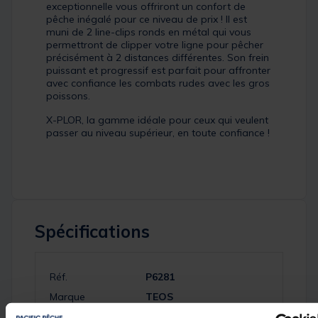
exceptionnelle vous offriront un confort de
pêche inégalé pour ce niveau de prix ! Il est
muni de 2 line-clips ronds en métal qui vous
permettront de clipper votre ligne pour pêcher
précisément à 2 distances différentes. Son frein
puissant et progressif est parfait pour affronter
avec confiance les combats rudes avec les gros
poissons.
X-PLOR, la gamme idéale pour ceux qui veulent
passer au niveau supérieur, en toute confiance !
Spécifications
Réf.
P6281
Marque
TEOS