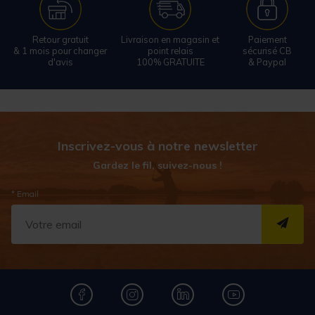
Retour gratuit
Livraison en magasin et
Paiement
& 1 mois pour changer
point relais
sécurisé CB
d'avis
100% GRATUITE
& Paypal
Inscrivez-vous à notre newsletter
Gardez le fil, suivez-nous !
* Email
S''I