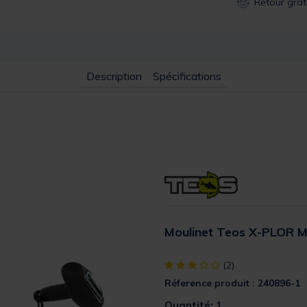
Retour grat
Description
Spécifications
Moulinet Teos X-PLOR M
[object Object] out of 5 Custom
(2)
Réference produit : 240896-1
Quantité: 1