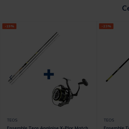
Ce
-19%
-23%
TEOS
TEOS
Ensemble Teos Anglaise X-Plor Match
Ensemble Te