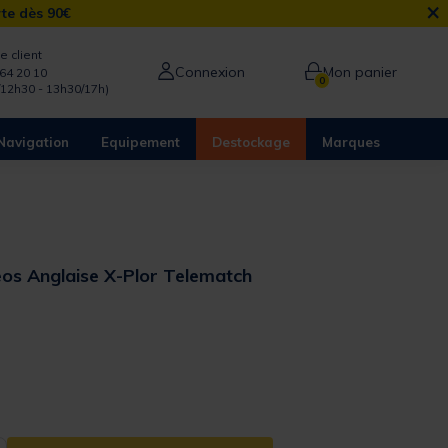
×
rte dès 90€
e client
Connexion
Mon panier
64 20 10
0
/12h30 - 13h30/17h)
Navigation
Equipement
Destockage
Marques
os Anglaise X-Plor Telematch
 out of 5 Customer Rating
from