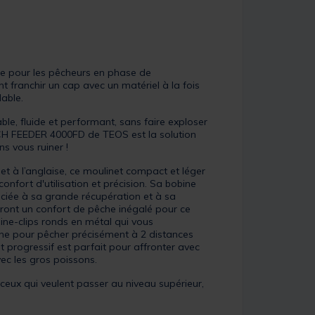
 pour les pêcheurs en phase de
t franchir un cap avec un matériel à la fois
dable.
ble, fluide et performant, sans faire exploser
H FEEDER 4000FD de TEOS est la solution
ns vous ruiner !
t à l’anglaise, ce moulinet compact et léger
 confort d'utilisation et précision. Sa bobine
ociée à sa grande récupération et à sa
riront un confort de pêche inégalé pour ce
 line-clips ronds en métal qui vous
gne pour pêcher précisément à 2 distances
et progressif est parfait pour affronter avec
ec les gros poissons.
eux qui veulent passer au niveau supérieur,