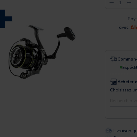
−
+
1
Pay
avec
Commande
Expédit
Acheter 
Choisissez un
Rechercher v
Livraison g