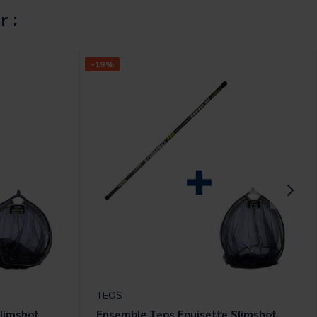
r :
-19%
TEOS
limshot
Ensemble Teos Epuisette Slimshot