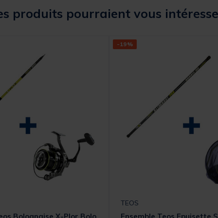
s produits pourraient vous intéresse
-19%
TEOS
os Bolognaise X-Plor Bolo
Ensemble Teos Epuisette S