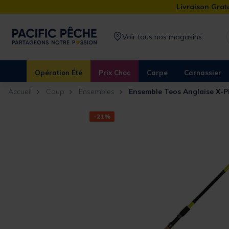
Livraison Gratu
Voir tous nos magasins
Opération Été
Prix Choc
Carpe
Carnassier
Accueil
Coup
Ensembles
Ensemble Teos Anglaise X-P
-21%