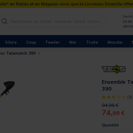
ite* en Relais et en Magasin ainsi que la Livraison Domicile offe
Servic
04 99 
(9h30
Silure
Coup
Feeder
Mer
Truite
Mouche
lor Telematch 390
Ensemble Te
390
[object Object]
(3)
Price reduced 
to
94,98 €
74,
99 €
Quantité