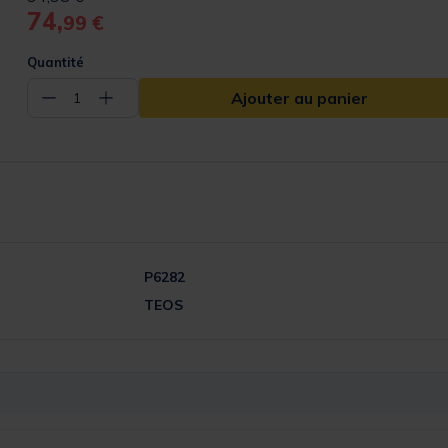
74,
99 €
Quantité
Ajouter au panier
−
+
1
P6282
TEOS