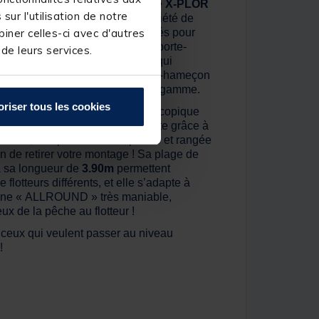
 résistance, les cannes anglaise
X-PLOR
ur l'utilisation de notre
nce pour affronter une grande variété de
 Équipées d’anneaux SIC surélevés pour
iner celles-ci avec d'autres
e, elles intègrent également un porte-
 de leurs services.
poignée mixte EVA / liège AAA qui
pêche durable. L’anneau accroche-hameçon
té appréciable pour ce niveau de gamme.
oriser tous les cookies
MATCH 390
est un modèle télescopique
multiples avantages. Très compacte grâce à
.94m, elle peut être transportée et rangée
in de retirer votre montage ! Sa plage de
 sa longueur de
3.90m
permettent
e flotteurs différents, et elle s’adapte à
canne « ALLROUND » très maniable,
x de la pêche au flotteur !
r ceux qui veulent passer au niveau
!