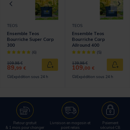
TEOS
TEOS
Ensemble Teos
Ensemble Teos
Bourriche Super Carp
Bourriche Carp
300
Allround 400
[object Object] out of 5 Customer Rating
[object Object] out of 5 Cust
(6)
(5)
Price reduced from
to
Price reduced from
to
109,98 €
139,98 €
89,
109,
 au panier
Ajouter au panier
Ajouter
99 €
00 €
Expédition sous 24 h
Expédition sous 24 h
Retour gratuit
Livraison en magasin et
Paiement
& 1 mois pour changer
point relais
sécurisé CB