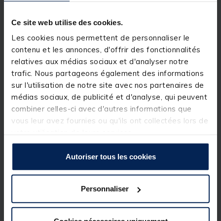
- Anneaux accroche-lests au bas de la
bourriche, permettant de régler le lestage de la
Ce site web utilise des cookies.
bourriche en fonction du vent ou du courant.
Les cookies nous permettent de personnaliser le
contenu et les annonces, d'offrir des fonctionnalités
relatives aux médias sociaux et d'analyser notre
D’une longueur de 3m, le modèle CARP
ALLROUND SQUARE KEEPNET 300 est le plus
trafic. Nous partageons également des informations
polyvalent. Il vous suivra dans de multiples
sur l'utilisation de notre site avec nos partenaires de
situations, et conviendra parfaitement pour
médias sociaux, de publicité et d'analyse, qui peuvent
toutes vos pêches en carpodrome.
combiner celles-ci avec d'autres informations que
vous leur avez fournies ou qu'ils ont collectées lors de
Une bourriche « full option » au look moderne et
votre utilisation de leurs services.
aux finitions soignées, avec un rapport
qualité/prix absolument exceptionnel !
Autoriser tous les cookies
Personnaliser
Cookies nécessaires uniquement