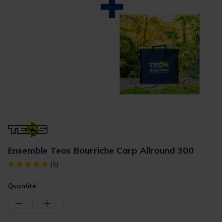
Ensemble Teos Bourriche Carp Allround 300
[object Object] out of 5 Customer Rating
(5)
Quantité
−
+
1