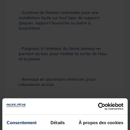
- Système de fixation orientable pour une
installation facile sur tout type de support
(piques, support bourriche ou barre à
bourriches)
- Poignées à l’intérieur du 3ème anneau en
partant du bas, pour faciliter la sortie de l’eau
et la pesée.
- Anneaux en aluminium renforcés, pour
robustesse accrue.
- Toile épaisse protectrice autour de tous les
anneaux, protégeant le filet des frottements, et
assurant une plus grande longévité.
Consentement
Détails
À propos des cookies