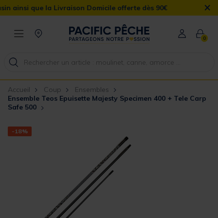
×
ue la Livraison Domicile offerte dès 90€
0
Accueil
Coup
Ensembles
Ensemble Teos Epuisette Majesty Specimen 400 + Tele Carp
Safe 500
-18%