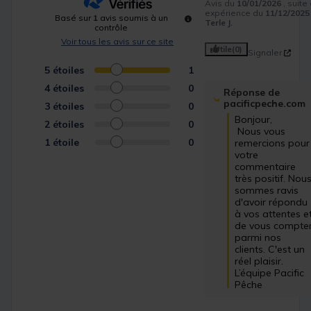
Avis du
10/01/2026
, suite
expérience du
11/12/2025
Basé sur
1
avis soumis à un
Terle J.
contrôle
Voir tous les avis sur ce site
Utile
(0)
Signaler
5
étoiles
1
4
étoiles
0
Réponse de
pacificpeche.com
3
étoiles
0
Bonjour,

2
étoiles
0
 Nous vous 
1
étoile
0
remercions pour 
votre 
commentaire 
très positif. Nous
sommes ravis 
d'avoir répondu 
à vos attentes et
de vous compter
parmi nos 
clients. C'est un 
réel plaisir.

L’équipe Pacific 
Pêche