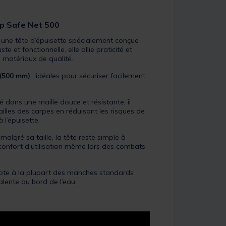
rp Safe Net 500
 une tête d’épuisette spécialement conçue
e et fonctionnelle, elle allie praticité et
 matériaux de qualité.
(500 mm)
: idéales pour sécuriser facilement
é dans une maille douce et résistante, il
ailles des carpes en réduisant les risques de
 l’épuisette.
 malgré sa taille, la tête reste simple à
confort d’utilisation même lors des combats
apte à la plupart des manches standards
alente au bord de l’eau.