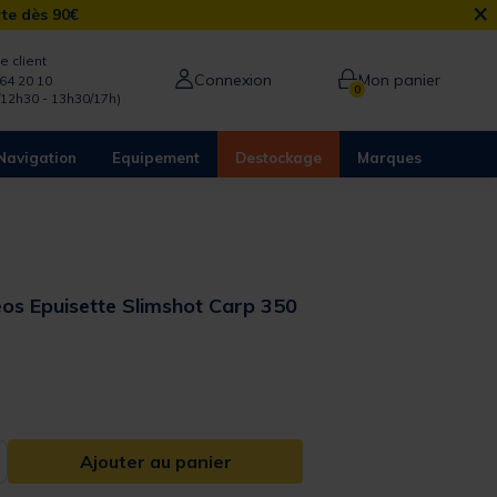
×
rte dès 90€
e client
Connexion
Mon panier
64 20 10
0
/12h30 - 13h30/17h)
Navigation
Equipement
Destockage
Marques
os Epuisette Slimshot Carp 350
from
Ajouter au panier