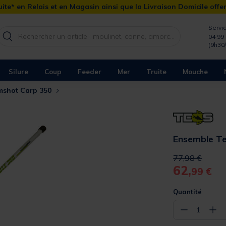
ite* en Relais et en Magasin ainsi que la Livraison Domicile offe
Servic
04 99 
(9h30
Silure
Coup
Feeder
Mer
Truite
Mouche
imshot Carp 350
Ensemble Te
Price reduced 
to
77,98 €
62,
99 €
Quantité
−
+
1