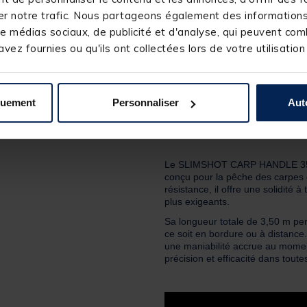
r notre trafic. Nous partageons également des informations s
Manche d'épuisette Teo
e médias sociaux, de publicité et d'analyse, qui peuvent comb
vez fournies ou qu'ils ont collectées lors de votre utilisation
Réference produit : 239370-1
Quantité: 1
quement
Personnaliser
Aut
Description
Le SLIMSHOT CARP HANDLE 350 
conçu pour la pêche des carpes 
résistance, il offre une solidité
plus exigeants.
Sa longueur totale de 3,50 m perm
ce soit en bordure ou à distanc
une maniabilité accrue au moment
précision et efficacité dans toute