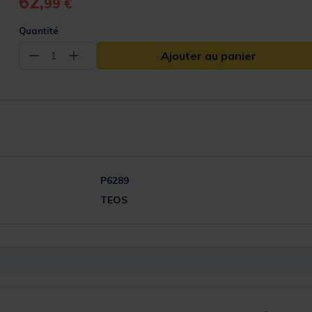
62,
99 €
Quantité
Ajouter au panier
−
+
1
P6289
TEOS