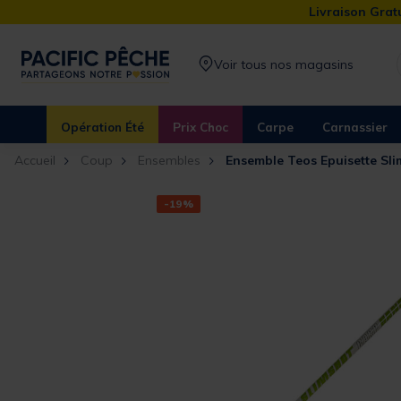
Livraison Gratu
Voir tous nos magasins
Opération Été
Prix Choc
Carpe
Carnassier
Accueil
Coup
Ensembles
Ensemble Teos Epuisette Sl
-19%