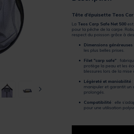
Tête d’épuisette Teos Ca
La
Teos Carp Safe Net 500
est
pour la pêche de la carpe. Robust
respect du poisson grâce à des
Dimensions généreuses 
les plus belles prises.
Filet "carp safe"
: fabriqu
protège la peau et les éc
blessures lors de la mise à
Légèreté et maniabilité
:
manipuler et garantit un 
prolongés.
Compatibilité
: elle s’ad
pour une utilisation polyv