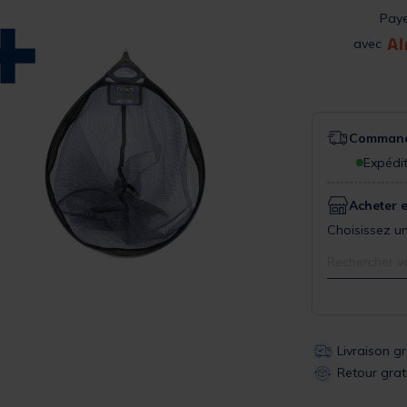
Pay
avec
Commande
Expédit
Acheter 
Choisissez un
Rechercher v
Livraison g
Retour grat