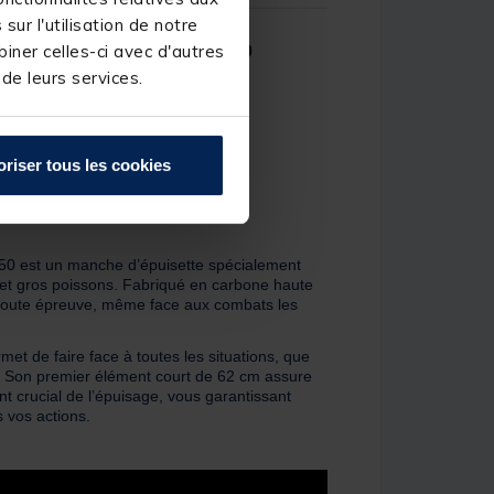
ur l'utilisation de notre
s Slimshot Carp Handle 350
iner celles-ci avec d'autres
 de leurs services.
oriser tous les cookies
est un manche d’épuisette spécialement
et gros poissons. Fabriqué en carbone haute
 à toute épreuve, même face aux combats les
et de faire face à toutes les situations, que
e. Son premier élément court de 62 cm assure
 crucial de l’épuisage, vous garantissant
s vos actions.