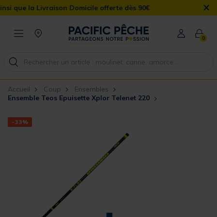
×
 la Livraison Domicile offerte dès 90€
0
Accueil
Coup
Ensembles
Ensemble Teos Epuisette Xplor Telenet 220
-33%