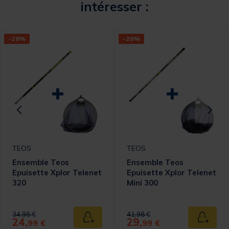
intéresser :
-28%
-28%
TEOS
TEOS
Ensemble Teos
Ensemble Teos
Epuisette Xplor Telenet
Epuisette Xplor Telenet
320
Mini 300
omer Rating
Price reduced from
to
Price reduced from
to
34,98 €
41,98 €
24,
29,
 au panier
Ajouter au panier
Ajouter
99 €
99 €