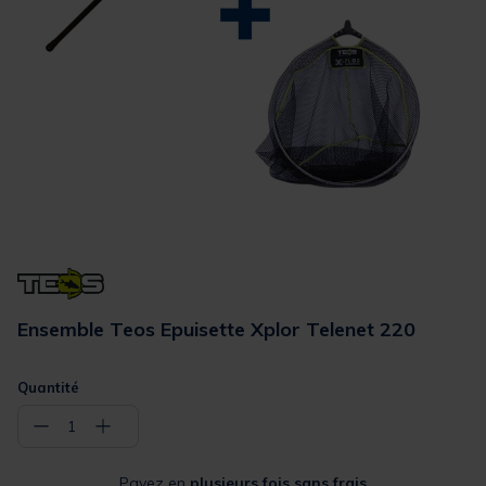
Ensemble Teos Epuisette Xplor Telenet 220
Quantité
−
+
1
Payez en
plusieurs fois sans frais