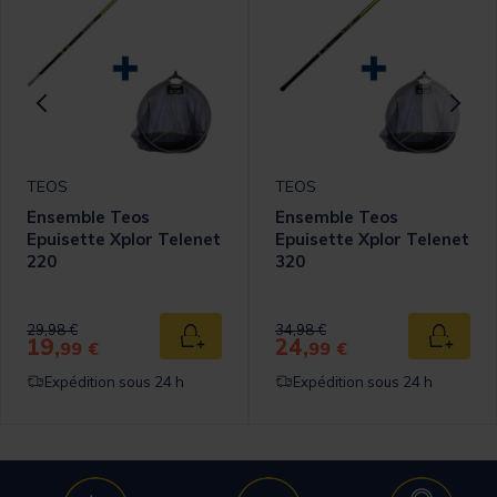
TEOS
TEOS
Ensemble Teos
Ensemble Teos
Epuisette Xplor Telenet
Epuisette Xplor Telenet
220
320
omer Rating
Price reduced from
to
Price reduced from
to
29,98 €
34,98 €
19,
24,
 au panier
Ajouter au panier
Ajouter
99 €
99 €
Expédition sous 24 h
Expédition sous 24 h