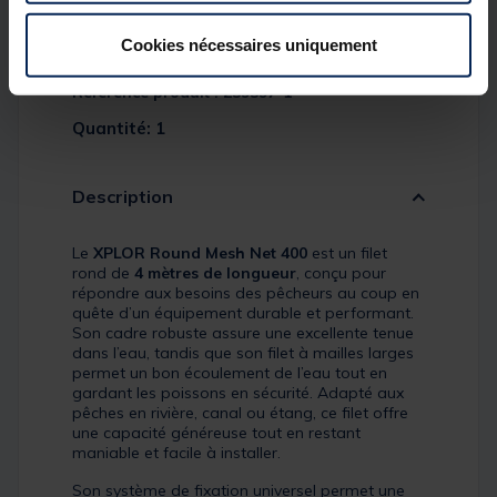
Tête d'épuisette Teox Xplor Round
Mesh Net 400
Cookies nécessaires uniquement
Réference produit : 239397-1
Quantité: 1
Description
Le
XPLOR Round Mesh Net 400
est un filet
rond de
4 mètres de longueur
, conçu pour
répondre aux besoins des pêcheurs au coup en
quête d’un équipement durable et performant.
Son cadre robuste assure une excellente tenue
dans l’eau, tandis que son filet à mailles larges
permet un bon écoulement de l’eau tout en
gardant les poissons en sécurité. Adapté aux
pêches en rivière, canal ou étang, ce filet offre
une capacité généreuse tout en restant
maniable et facile à installer.
Son système de fixation universel permet une