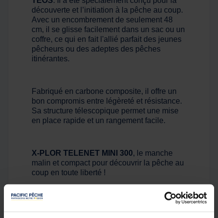
TEOS
. Il a été spécialement conçu pour la
découverte et l’initiation à la pêche au coup.
Avec un encombrement de seulement 48
cm, il se glisse facilement dans un sac ou un
coffre, ce qui en fait l'allié parfait des jeunes
pêcheurs ou des adeptes des pêches
itinérantes.
Fabriqué en carbone composite, il offre un
bon compromis entre légèreté et résistance.
Sa structure télescopique permet une mise
en place rapide et un rangement facile.
X-PLOR TELENET MINI 300
, le manche
malin et compact pour découvrir la pêche au
coup en toute liberté !