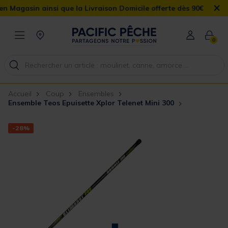
×
in ainsi que la Livraison Domicile offerte dès 90€
0
Accueil
Coup
Ensembles
Ensemble Teos Epuisette Xplor Telenet Mini 300
-28%