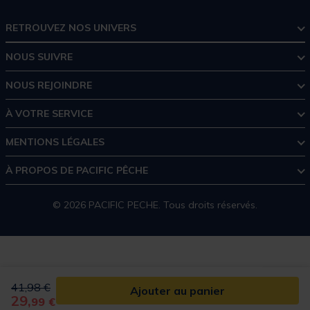
RETROUVEZ NOS UNIVERS
NOUS SUIVRE
NOUS REJOINDRE
À VOTRE SERVICE
MENTIONS LÉGALES
À PROPOS DE PACIFIC PÊCHE
© 2026 PACIFIC PECHE. Tous droits réservés.
Price reduced from
to
41,98 €
Ajouter au panier
29,
99 €