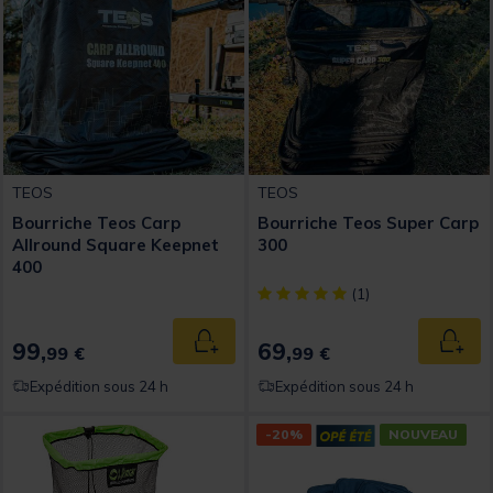
TEOS
TEOS
Bourriche Teos Carp
Bourriche Teos Super Carp
Allround Square Keepnet
300
400
[object Object] out of 5 Custom
(1)
99,
69,
Ajouter au panier
Ajout
99 €
99 €
Expédition sous 24 h
Expédition sous 24 h
-20%
NOUVEAU