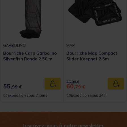
GARBOLINO
MAP
Bourriche Carp Garbolino
Bourriche Map Compact
Silverfish Ronde 2.50 m
Slider Keepnet 2.5m
Price reduced from
to
75,99 €
55,
60,
Ajouter au panier
Ajout
99 €
79 €
Expédition sous 7 jours
Expédition sous 24 h
Inscrivez-vous à notre newsletter