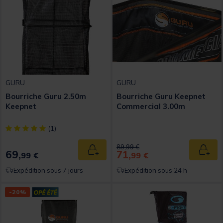
GURU
GURU
Bourriche Guru 2.50m
Bourriche Guru Keepnet
Keepnet
Commercial 3.00m
[object Object] out of 5 Customer Rating
(1)
Price reduced from
to
89,99 €
69,
71,
Ajouter au panier
Ajout
99 €
99 €
Expédition sous 7 jours
Expédition sous 24 h
-20%