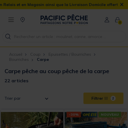
×
n Magasin ainsi que la Livraison Domicile offerte dès 90€
0
Accueil
Coup
Epuisettes / Bourriches
Bourriches
Carpe
Carpe pêche au coup pêche de la carpe
22 articles
Trier par
Filtrer
2
-30%
NOUVEAU