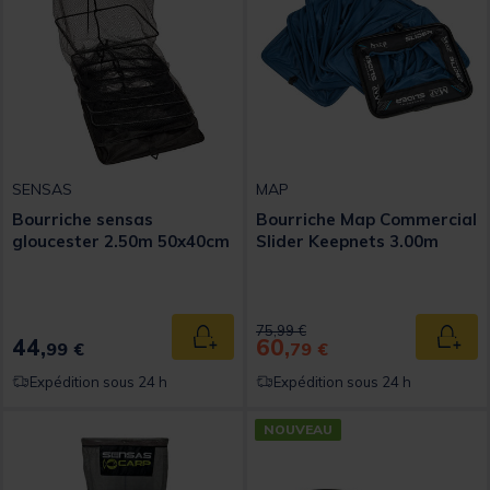
SENSAS
MAP
Bourriche sensas
Bourriche Map Commercial
gloucester 2.50m 50x40cm
Slider Keepnets 3.00m
Price reduced from
to
75,99 €
44,
60,
Ajouter au panier
Ajout
99 €
79 €
Expédition sous 24 h
Expédition sous 24 h
NOUVEAU