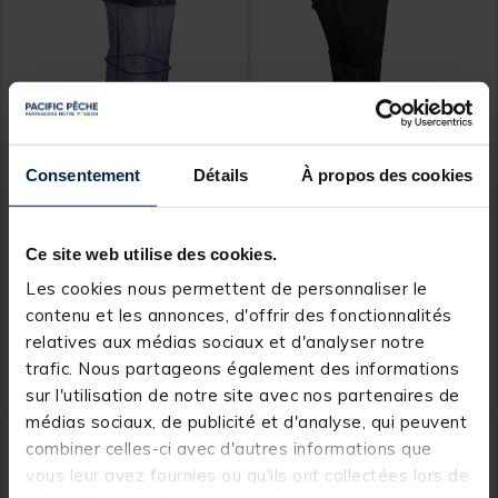
Consentement
Détails
À propos des cookies
GARBOLINO
SENSAS
Bourriche Garbolino X-
Bourriche Sensas Open
Fight Power Carp
Space 4m00
Ce site web utilise des cookies.
Rectangulaire 3m50
Les cookies nous permettent de personnaliser le
contenu et les annonces, d'offrir des fonctionnalités
relatives aux médias sociaux et d'analyser notre
87,
99,
Ajouter au panier
Ajout
99 €
99 €
trafic. Nous partageons également des informations
Expédition sous 7 jours
Expédition sous 12 jours
sur l'utilisation de notre site avec nos partenaires de
médias sociaux, de publicité et d'analyse, qui peuvent
NOUVEAU
combiner celles-ci avec d'autres informations que
vous leur avez fournies ou qu'ils ont collectées lors de