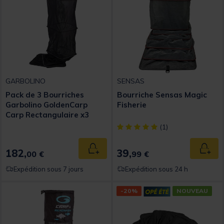
GARBOLINO
SENSAS
Pack de 3 Bourriches
Bourriche Sensas Magic
Garbolino GoldenCarp
Fisherie
Carp Rectangulaire x3
[object Object] out of 5 Custom
(1)
182,
39,
Ajouter au panier
Ajout
00 €
99 €
Expédition sous 7 jours
Expédition sous 24 h
-20%
NOUVEAU