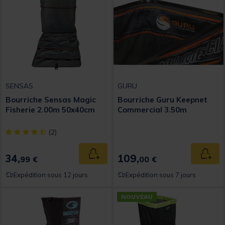
SENSAS
GURU
Bourriche Sensas Magic
Bourriche Guru Keepnet
Fisherie 2.00m 50x40cm
Commercial 3.50m
[object Object] out of 5 Customer Rating
(2)
34,
109,
Ajouter au panier
Ajout
99 €
00 €
Expédition sous 12 jours
Expédition sous 7 jours
NOUVEAU