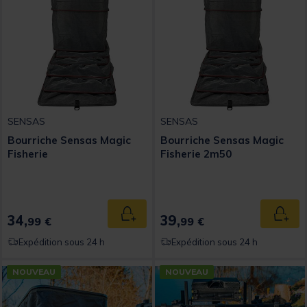
SENSAS
SENSAS
Bourriche Sensas Magic
Bourriche Sensas Magic
Fisherie
Fisherie 2m50
34,
39,
Ajouter au panier
Ajout
99 €
99 €
Expédition sous 24 h
Expédition sous 24 h
NOUVEAU
NOUVEAU