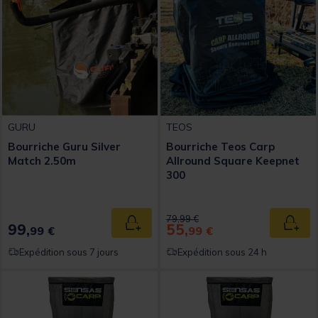
GURU
TEOS
Bourriche Guru Silver
Bourriche Teos Carp
Match 2.50m
Allround Square Keepnet
300
Price reduced from
to
79,99 €
99,
55,
Ajouter au panier
Ajout
99 €
99 €
Expédition sous 7 jours
Expédition sous 24 h