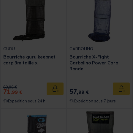
GURU
GARBOLINO
Bourriche guru keepnet
Bourriche X-Fight
carp 3m taille xl
Garbolino Power Carp
Ronde
Price reduced from
to
89,99 €
71,
57,
Ajouter au panier
Ajout
99 €
99 €
Expédition sous 24 h
Expédition sous 7 jours