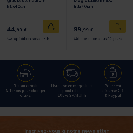
gloucester 2.50m
Magic Lake 5m00
50x40cm
50x40cm
44,
99,
 au panier
Ajouter au panier
Ajouter
99 €
99 €
Expédition sous 24 h
Expédition sous 12 jours
Retour gratuit
Livraison en magasin et
Paiement
& 1 mois pour changer
point relais
sécurisé CB
d'avis
100% GRATUITE
& Paypal
Inscrivez-vous à notre newsletter