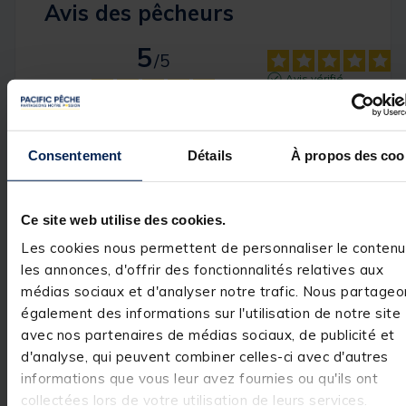
Avis des pêcheurs
5
/
5
Avis vérifié
Ras c'est du sensas . S
rapidement
Avis du
02/09/2025
, suite
Basé sur
1
avis soumis à un
Consentement
Détails
À propos des coo
expérience du
01/08/2025
contrôle
Nicolas L.
Voir tous les avis sur ce site
Utile
(0)
Signaler
5
étoiles
1
Ce site web utilise des cookies.
4
étoiles
0
Les cookies nous permettent de personnaliser le contenu
Réponse de
3
étoiles
0
les annonces, d'offrir des fonctionnalités relatives aux
pacificpeche.com
2
étoiles
0
médias sociaux et d'analyser notre trafic. Nous partageo
Bonjour,

1
étoile
0
également des informations sur l'utilisation de notre site
Nous vous 
remercions pour 
avec nos partenaires de médias sociaux, de publicité et
votre 
d'analyse, qui peuvent combiner celles-ci avec d'autres
commentaire 
très positif. Nous
informations que vous leur avez fournies ou qu'ils ont
sommes ravis 
collectées lors de votre utilisation de leurs services.
d'avoir répondu 