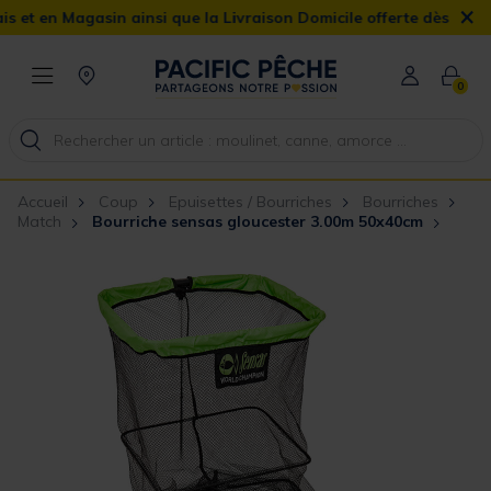
×
n Magasin ainsi que la Livraison Domicile offerte dès 90€
0
Accueil
Coup
Epuisettes / Bourriches
Bourriches
Match
Bourriche sensas gloucester 3.00m 50x40cm