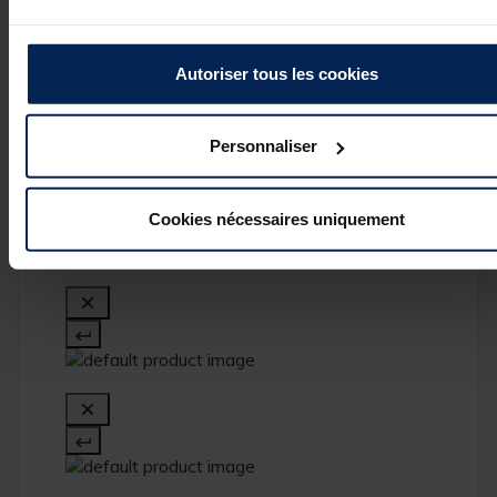
à vos attentes et
de vous compter
parmi nos 
Autoriser tous les cookies
clients. C'est un 
réel plaisir.

L’équipe Pacific 
Pêche
Personnaliser
Cookies nécessaires uniquement
1