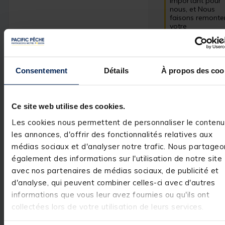
important pour 
nous, et Nous 
faisons remonter
votre 
commentaire. 

L’équipe Pacific 
Pêche
Consentement
Détails
À propos des coo
Avis vérifié
Ce site web utilise des cookies.
Tres bon produit
Les cookies nous permettent de personnaliser le contenu
Avis du
14/04/2025
, suite
les annonces, d'offrir des fonctionnalités relatives aux
expérience du
13/03/2025
Damien M.
médias sociaux et d'analyser notre trafic. Nous partageo
également des informations sur l'utilisation de notre site
Utile
(0)
Signaler
avec nos partenaires de médias sociaux, de publicité et
d'analyse, qui peuvent combiner celles-ci avec d'autres
Réponse de
informations que vous leur avez fournies ou qu'ils ont
pacificpeche.com
collectées lors de votre utilisation de leurs services.
Monsieur 
bonjour,
