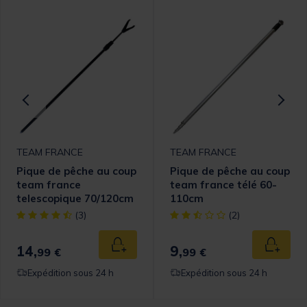
TEAM FRANCE
TEAM FRANCE
Pique de pêche au coup
Pique de pêche au coup
team france
team france télé 60-
telescopique 70/120cm
110cm
[object Object] out of 5 Customer Rating
[object Object] out of 5 Cust
(3)
(2)
14,
9,
 au panier
Ajouter au panier
Ajouter
99 €
99 €
Expédition sous 24 h
Expédition sous 24 h