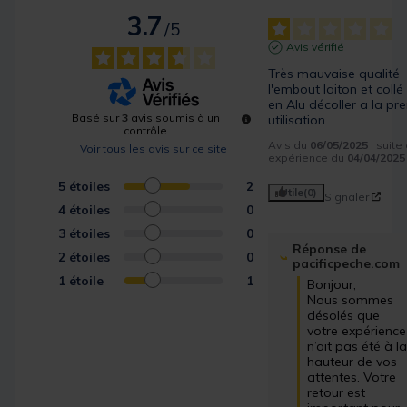
3.7
/
5
Avis vérifié
Très mauvaise qualité 
l'embout laiton et collé 
en Alu décoller a la pre
Basé sur
3
avis soumis à un
utilisation
contrôle
Avis du
06/05/2025
, suite
Voir tous les avis sur ce site
expérience du
04/04/2025
5
étoiles
2
Utile
(0)
Signaler
4
étoiles
0
3
étoiles
0
Réponse de
2
étoiles
0
pacificpeche.com
1
étoile
1
Bonjour,

Nous sommes 
désolés que 
votre expérience 
n’ait pas été à la
hauteur de vos 
attentes. Votre 
retour est 