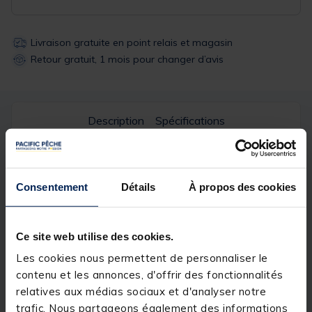
Livraison gratuite en point relais et magasin
Retour gratuit, 1 mois pour changer d’avis
Description
Spécifications
Description & détails
Consentement
Détails
À propos des cookies
Description
Les têtes Leeds ont été conçues pour les pêches de
Ce site web utilise des cookies.
beaux poissons blanc. Dotées d'une maille fine et
légère en nylon de 5x5mm
Les cookies nous permettent de personnaliser le
contenu et les annonces, d'offrir des fonctionnalités
Détails
relatives aux médias sociaux et d'analyser notre
trafic. Nous partageons également des informations
Dimensions
45x35cm