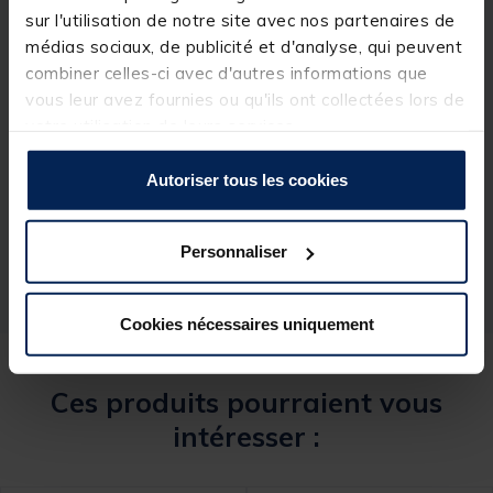
Ø Maille
4mm
sur l'utilisation de notre site avec nos partenaires de
médias sociaux, de publicité et d'analyse, qui peuvent
combiner celles-ci avec d'autres informations que
vous leur avez fournies ou qu'ils ont collectées lors de
votre utilisation de leurs services.
Spécifications
Autoriser tous les cookies
Réf.
251117-1
Marque
SENSAS
Personnaliser
Cookies nécessaires uniquement
Ces produits pourraient vous
intéresser :