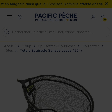
×
 Magasin ainsi que la Livraison Domicile offerte dès 90€
0
Accueil
Coup
Epuisettes / Bourriches
Epuisettes
Têtes
Tete d'Epuisette Sensas Leeds 450