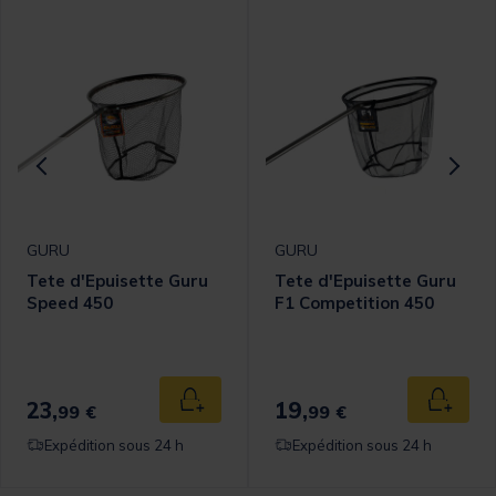
GURU
GURU
Tete d'Epuisette Guru
Tete d'Epuisette Guru
Speed 450
F1 Competition 450
23,
19,
 au panier
Ajouter au panier
Ajouter
99 €
99 €
Expédition sous 24 h
Expédition sous 24 h