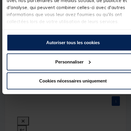
avec nos partenaires de médias sociaux, de publicité et
Bonjour,

Merci pour votre 
d'analyse, qui peuvent combiner celles-ci avec d'autres
avis positif et 
informations que vous leur avez fournies ou qu'ils ont
votre bonne note
! Nous sommes 
collectées lors de votre utilisation de leurs services.
ravis que vous 
ayez apprécié 
votre expérience 
avec nous. Nous 
Autoriser tous les cookies
sommes 
impatients de 
vous revoir à 
bientôt !

Personnaliser
Cordialement,

L'équipe Pacific 
Pêche.
Cookies nécessaires uniquement
1