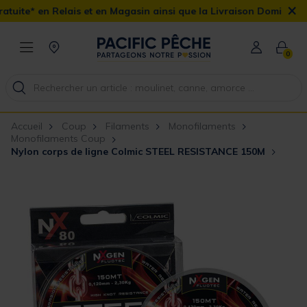
×
s et en Magasin ainsi que la Livraison Domicile offerte dès 90€
0
Accueil
Coup
Filaments
Monofilaments
Monofilaments Coup
Nylon corps de ligne Colmic STEEL RESISTANCE 150M