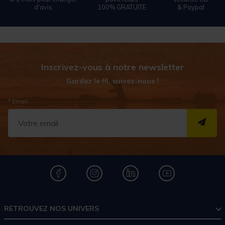
d'avis
100% GRATUITE
& Paypal
Inscrivez-vous à notre newsletter
Gardez le fil, suivez-nous !
* Email
S''I
RETROUVEZ NOS UNIVERS