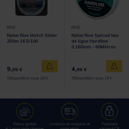
RIVE
RIVE
Nylon Rive Match Slider
Nylon Rive Spécial bas
250m 16.5/100
de ligne Hardline
0.160mm - 60Mètres
9,
4,
Ajouter au panier
Ajouter
99 €
99 €
Expédition sous 24 h
Expédition sous 24 h
Retour gratuit
Livraison en magasin et
Paiement
& 1 mois pour changer
point relais
sécurisé CB