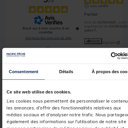
/
5
Avis vérifié
Parfait
Avis du
01/06/2025
, suite
expérience du
02/05/2025
Basé sur
2
avis soumis à un
Julien F.
contrôle
Voir tous les avis sur ce site
Utile
(0)
Signaler
5
étoiles
2
4
étoiles
0
3
étoiles
0
Avis vérifié
Consentement
Détails
À propos des coo
2
étoiles
0
Bien
1
étoile
0
Avis du
07/06/2024
, suite
expérience du
06/05/2024
Ce site web utilise des cookies.
Utile
(0)
Les cookies nous permettent de personnaliser le contenu
Signaler
les annonces, d'offrir des fonctionnalités relatives aux
médias sociaux et d'analyser notre trafic. Nous partageo
Réponse de
également des informations sur l'utilisation de notre site
pacificpeche.com