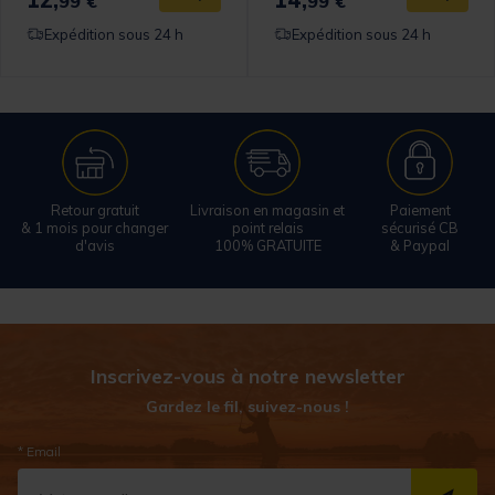
99 €
99 €
Expédition sous 24 h
Expédition sous 24 h
Retour gratuit
Livraison en magasin et
Paiement
& 1 mois pour changer
point relais
sécurisé CB
d'avis
100% GRATUITE
& Paypal
Inscrivez-vous à notre newsletter
Gardez le fil, suivez-nous !
* Email