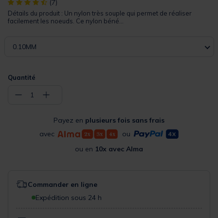
[object Object] out of 5 Customer Rating
(7)
Détails du produit : Un nylon très souple qui permet de réaliser
facilement les noeuds. Ce nylon béné...
0.10MM
Quantité
−
+
1
Payez en
plusieurs fois sans frais
avec
ou
ou en
10x avec Alma
Commander en ligne
Expédition sous 24 h