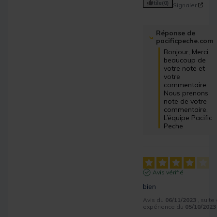
Utile
(0)
Signaler
Réponse de
pacificpeche.com
Bonjour, Merci 
beaucoup de 
votre note et 
votre 
commentaire. 
Nous prenons 
note de votre 
commentaire. 
L’équipe Pacific 
Peche
Avis vérifié
bien
Avis du
06/11/2023
, suite
expérience du
05/10/2023