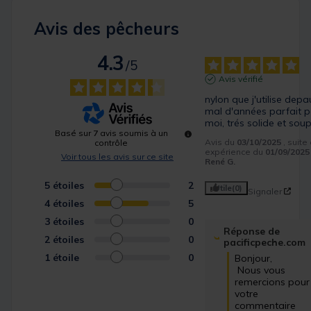
Avis des pêcheurs
4.3
/
5
Avis vérifié
nylon que j'utilise depa
mal d'années parfait p
moi, trés solide et soup
Basé sur
7
avis soumis à un
Avis du
03/10/2025
, suite
contrôle
expérience du
01/09/2025
Voir tous les avis sur ce site
René G.
5
étoiles
2
Utile
(0)
Signaler
4
étoiles
5
3
étoiles
0
Réponse de
2
étoiles
0
pacificpeche.com
1
étoile
0
Bonjour,

 Nous vous 
remercions pour 
votre 
commentaire 