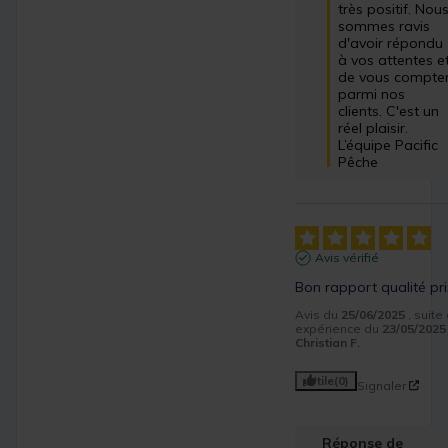
très positif. Nous
sommes ravis 
d'avoir répondu 
à vos attentes et
de vous compter
parmi nos 
clients. C'est un 
réel plaisir.

L’équipe Pacific 
Pêche
Avis vérifié
Bon rapport qualité pri
Avis du
25/06/2025
, suite
expérience du
23/05/2025
Christian F.
Utile
(0)
Signaler
Réponse de