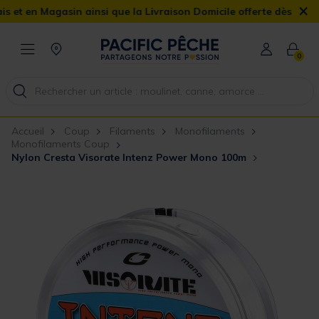
×
agasin ainsi que la Livraison Domicile offerte dès 90€
0
Accueil
Coup
Filaments
Monofilaments
Monofilaments Coup
Nylon Cresta Visorate Intenz Power Mono 100m