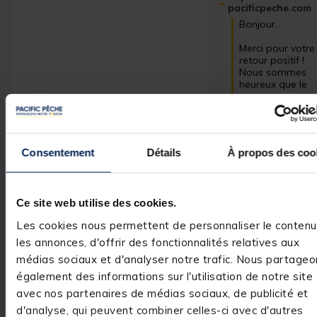
pacificpeche.com
Bonjour,

Merci pour votre 
retour positif ! 
Nous sommes 
heureux que le 
rapport 
qualité/prix vous 
ait satisfait.

Cordialement,

Consentement
Détails
À propos des coo
L'équipe Pacific 
Pêche.
Ce site web utilise des cookies.
Les cookies nous permettent de personnaliser le contenu
Avis vérifié
les annonces, d'offrir des fonctionnalités relatives aux
Très bonne qualité
médias sociaux et d'analyser notre trafic. Nous partageo
également des informations sur l'utilisation de notre site
Avis du
07/09/2024
, suite
expérience du
07/08/2024
avec nos partenaires de médias sociaux, de publicité et
d'analyse, qui peuvent combiner celles-ci avec d'autres
Utile
(0)
Signaler