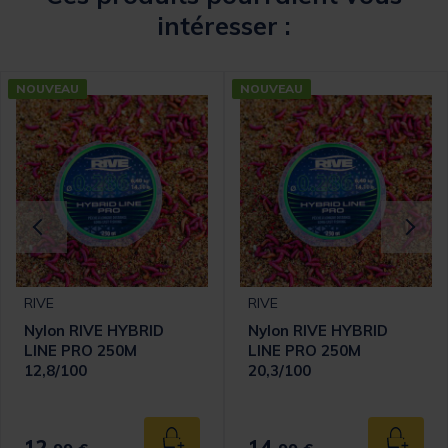
intéresser :
NOUVEAU
NOUVEAU
RIVE
RIVE
Nylon RIVE HYBRID
Nylon RIVE HYBRID
LINE PRO 250M
LINE PRO 250M
12,8/100
20,3/100
12,
14,
 au panier
Ajouter au panier
Ajouter