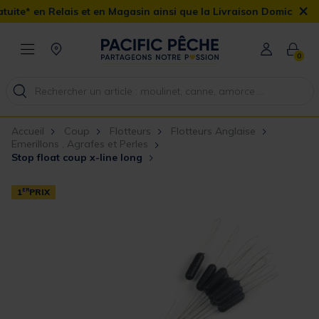
×
 et en Magasin ainsi que la Livraison Domicile offerte dès 90€
0
Accueil
Coup
Flotteurs
Flotteurs Anglaise
Emerillons , Agrafes et Perles
Stop float coup x-line long
1
ER
PRIX