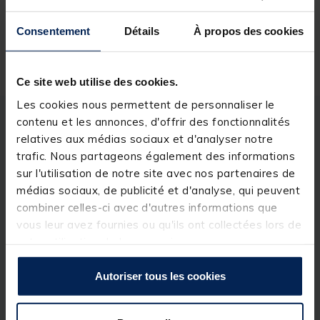
3,
Ajouter a
99 €
Expédition sous 24 h
Consentement
Détails
À propos des cookies
Ce site web utilise des cookies.
Les cookies nous permettent de personnaliser le
contenu et les annonces, d'offrir des fonctionnalités
Description
Spécifications
relatives aux médias sociaux et d'analyser notre
trafic. Nous partageons également des informations
sur l'utilisation de notre site avec nos partenaires de
Description & détails
médias sociaux, de publicité et d'analyse, qui peuvent
Détails
combiner celles-ci avec d'autres informations que
vous leur avez fournies ou qu'ils ont collectées lors de
STOP LONG
votre utilisation de leurs services.
Ces stop float sont allongés pour une meilleure
tenue sur la ligne.
Autoriser tous les cookies
Utilisables pour toutes les techniques de pêche.