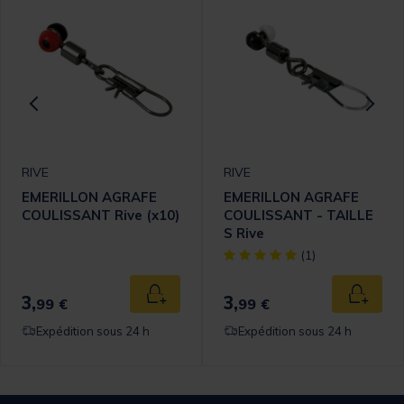
RIVE
RIVE
EMERILLON AGRAFE
EMERILLON AGRAFE
COULISSANT Rive (x10)
COULISSANT - TAILLE
S Rive
[object Object] out of 5 Cust
(1)
3,
3,
 au panier
Ajouter au panier
Ajouter
99 €
99 €
Expédition sous 24 h
Expédition sous 24 h