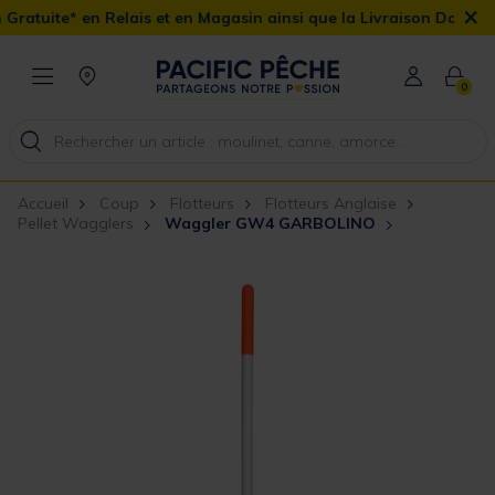
×
Relais et en Magasin ainsi que la Livraison Domicile offerte dès 9
0
Accueil
Coup
Flotteurs
Flotteurs Anglaise
Pellet Wagglers
Waggler GW4 GARBOLINO