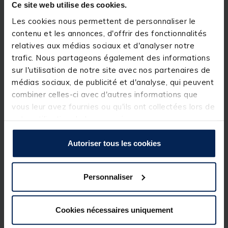
idéal pour les pêches fines où la précision et la
Ce site web utilise des cookies.
visibilité sont essentielles.
Les cookies nous permettent de personnaliser le
contenu et les annonces, d'offrir des fonctionnalités
Détails
relatives aux médias sociaux et d'analyser notre
WAGGLER à Bulbe -Bulbe à forme ramassée pour
trafic. Nous partageons également des informations
provoquer un impact à la surface
sur l'utilisation de notre site avec nos partenaires de
Bulbe lesté
médias sociaux, de publicité et d'analyse, qui peuvent
Tube de 5 mm en plastique creux
Antenne très visible
combiner celles-ci avec d'autres informations que
Portance sur la ligne : 0,5gr
vous leur avez fournies ou qu'ils ont collectées lors de
Disponible en 5 tailles : Du 6+0,5 au 15+0,5
votre utilisation de leurs services.
Autoriser tous les cookies
Spécifications
Personnaliser
Réf.
241414-1
Cookies nécessaires uniquement
Marque
GARBOLINO