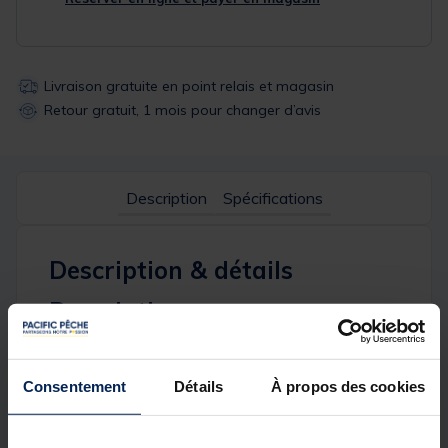
Livraison gratuite en point relais et magasin
Retour gratuit, 1 mois pour changer d’avis
Description
Spécifications
Description & détails
Description
Ce WAGGLER GW4 est conçu avec un bulbe lesté qui
provoque un impact à la surface pour attirer les
poissons. Il est équipé d’un tube en plastique creux
Consentement
Détails
À propos des cookies
de 5 mm et d’une antenne très visible pour une
meilleure détection des touches. Disponible en
plusieurs tailles (de 6+0,5 à 15+0,5), ce waggler est