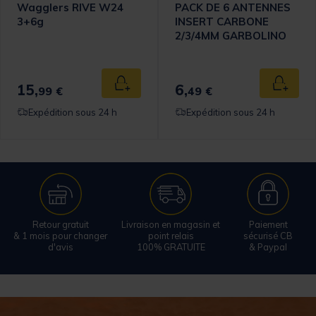
Wagglers RIVE W24
PACK DE 6 ANTENNES
3+6g
INSERT CARBONE
2/3/4MM GARBOLINO
15,
6,
Ajouter au panier
Ajouter
99 €
49 €
Expédition sous 24 h
Expédition sous 24 h
Retour gratuit
Livraison en magasin et
Paiement
& 1 mois pour changer
point relais
sécurisé CB
d'avis
100% GRATUITE
& Paypal