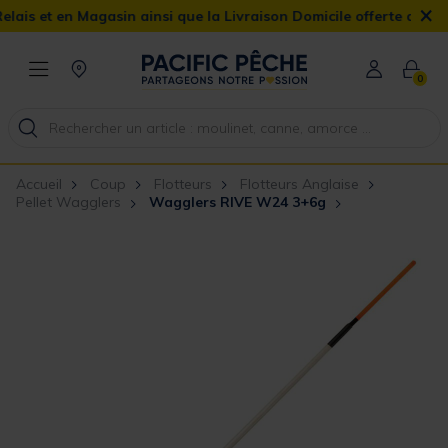
×
et en Magasin ainsi que la Livraison Domicile offerte dès 90€
0
Accueil
Coup
Flotteurs
Flotteurs Anglaise
Pellet Wagglers
Wagglers RIVE W24 3+6g