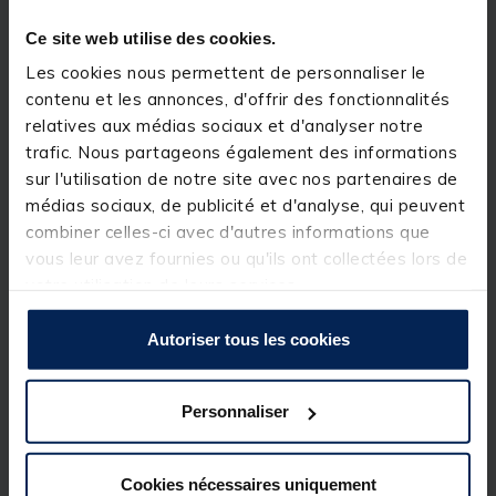
Ce site web utilise des cookies.
• Antenne plastique
Les cookies nous permettent de personnaliser le
contenu et les annonces, d'offrir des fonctionnalités
• Waggler Coulissant
relatives aux médias sociaux et d'analyser notre
• Pêche à grande distance
trafic. Nous partageons également des informations
sur l'utilisation de notre site avec nos partenaires de
• Très précis au lancer
médias sociaux, de publicité et d'analyse, qui peuvent
combiner celles-ci avec d'autres informations que
Détails
vous leur avez fournies ou qu'ils ont collectées lors de
Utilisation: Anglaise
votre utilisation de leurs services.
Antenne: Plastique - Ø 1.8 mm
Conditionnement: 5
Poids: 3 + 6 gr
Autoriser tous les cookies
Personnaliser
Spécifications
Cookies nécessaires uniquement