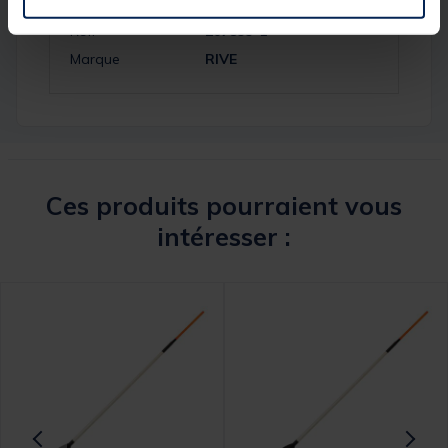
Réf.
207899-1
Marque
RIVE
Ces produits pourraient vous
intéresser :