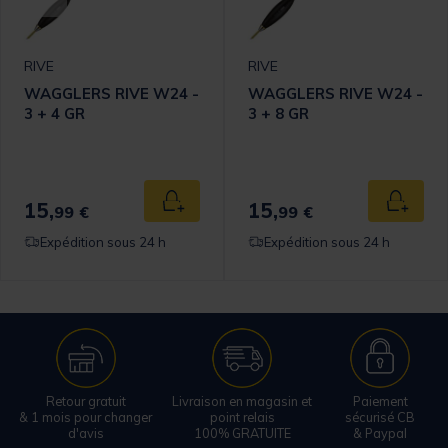
RIVE
RIVE
WAGGLERS RIVE W24 -
WAGGLERS RIVE W24 -
3 + 4 GR
3 + 8 GR
15,
15,
 au panier
Ajouter au panier
Ajouter
99 €
99 €
Expédition sous 24 h
Expédition sous 24 h
Retour gratuit
Livraison en magasin et
Paiement
& 1 mois pour changer
point relais
sécurisé CB
d'avis
100% GRATUITE
& Paypal