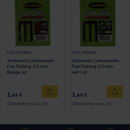
FUN FISHING
FUN FISHING
Antennes Lumineuses
Antennes Lumineuses
Fun Fishing 4.5 mm
Fun Fishing 4.5 mm
Rouge x2
vert x2
1,
1,
Ajouter au panier
Ajouter
49 €
49 €
Expédition sous 24 h
Expédition sous 24 h