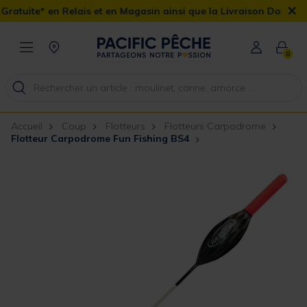
×
lais et en Magasin ainsi que la Livraison Domicile offerte dès 90€
0
Accueil
Coup
Flotteurs
Flotteurs Carpodrome
Flotteur Carpodrome Fun Fishing BS4