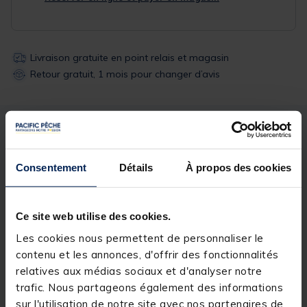
Livraison gratuite en point relais et magasin
Retour gratuit, 1 mois pour changer d’avis
Description
Spécifications
Consentement
Détails
À propos des cookies
Description & détails
Description
Ce site web utilise des cookies.
Les cookies nous permettent de personnaliser le
Ce flotteur très trappu, qui permet de pecher dans
très peu d'eau sera votre allié pour les peches de
contenu et les annonces, d'offrir des fonctionnalités
borudre à la belle saison
relatives aux médias sociaux et d'analyser notre
trafic. Nous partageons également des informations
sur l'utilisation de notre site avec nos partenaires de