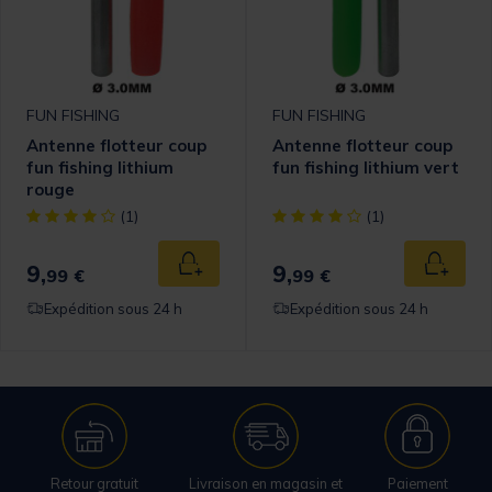
FUN FISHING
FUN FISHING
Antenne flotteur coup
Antenne flotteur coup
fun fishing lithium
fun fishing lithium vert
rouge
[object Object] out of 5 Customer Rating
[object Object] out of 5 Cust
(1)
(1)
9,
9,
Ajouter au panier
Ajouter
99 €
99 €
Expédition sous 24 h
Expédition sous 24 h
Retour gratuit
Livraison en magasin et
Paiement