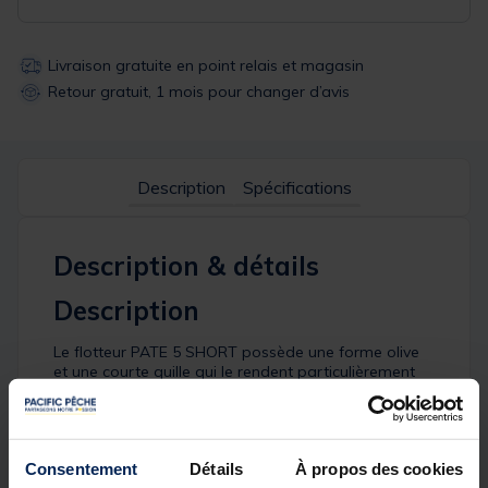
Livraison gratuite en point relais et magasin
Retour gratuit, 1 mois pour changer d’avis
Description
Spécifications
Description & détails
Description
Le flotteur PATE 5 SHORT possède une forme olive
et une courte quille qui le rendent particulièrement
efficace pour la pêche à la pâte en eau peu
profonde. Le flotteur PATE 5 SHORT est un flotteur
pré-plombé destiné principalement à la pêche à la
pâte.
Consentement
Détails
À propos des cookies