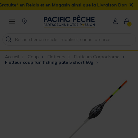
×
is et en Magasin ainsi que la Livraison Domicile offerte dès 90€
0
Accueil
Coup
Flotteurs
Flotteurs Carpodrome
Flotteur coup fun fishing pate 5 short 60g