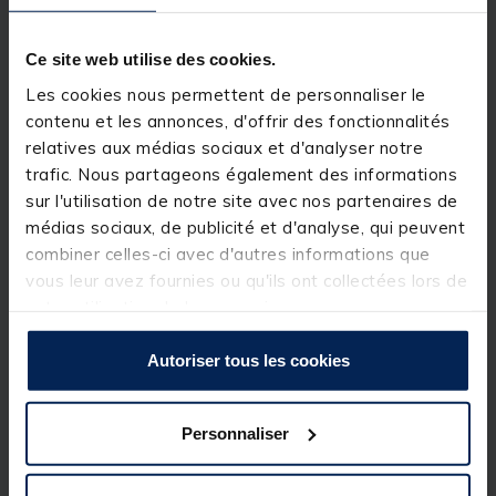
Son pré-plombage permet un équilibrage naturel
aux 3/4 du corps du flotteur, vous aurez ainsi le choix
de l'utiliser sans plomb ou avec simplement un
Ce site web utilise des cookies.
plomb de touche. Sa longue antenne multicolore est
directement collée à l'Araldite sur la quille
Les cookies nous permettent de personnaliser le
traversante et favorise la perception de la moindre
contenu et les annonces, d'offrir des fonctionnalités
touche, particulièrement pour la pêche à la pâte.
relatives aux médias sociaux et d'analyser notre
La quille a été confectionnée en fibre de verre, ce qui
trafic. Nous partageons également des informations
offre à cette gamme de flotteurs une souplesse et
sur l'utilisation de notre site avec nos partenaires de
une résistance hors norme. Enfin, le corps coulissant
dispose d'une finition parfaite avec trois couches de
médias sociaux, de publicité et d'analyse, qui peuvent
vernis, augmentant considérablement la durée de vie
combiner celles-ci avec d'autres informations que
et la sensibilité du flotteur.
vous leur avez fournies ou qu'ils ont collectées lors de
Détails
votre utilisation de leurs services.
Autoriser tous les cookies
Personnaliser
Spécifications