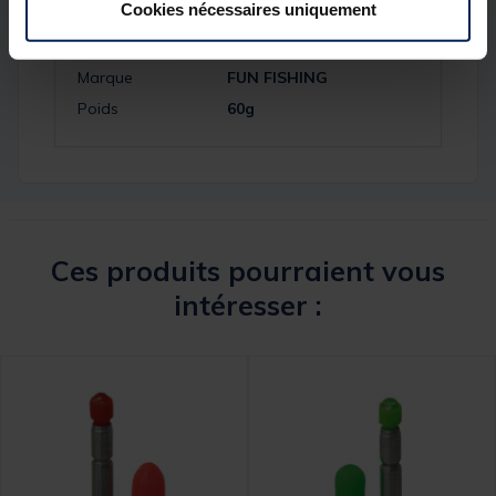
Cookies nécessaires uniquement
Réf.
151429-1
Marque
FUN FISHING
Poids
60g
Ces produits pourraient vous
intéresser :