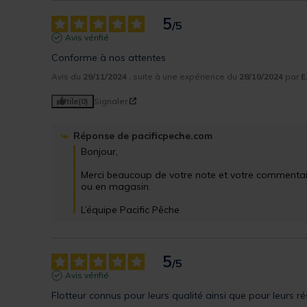
5
/
5
Avis vérifié
Conforme à nos attentes
Avis du
29/11/2024
, suite à une expérience du
28/10/2024
par
E
Utile
(0)
Signaler
Réponse de
pacificpeche.com
Bonjour,

Merci beaucoup de votre note et votre commentaire.
ou en magasin.

L’équipe Pacific Pêche
5
/
5
Avis vérifié
Flotteur connus pour leurs qualité ainsi que pour leurs ré