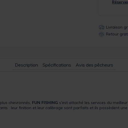
Réserver
Livraison g
Retour grat
Description
Spécifications
Avis des pêcheurs
 plus chevronnés,
FUN FISHING
s'est attaché les services du meilleur
ts : leur finition et leur calibrage sont parfaits et ils possèdent une