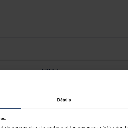
123471-1
FUN FISHING
0.30 g à 1.50 g
Détails
ies.
 de personnaliser le contenu et les annonces, d'offrir des fo