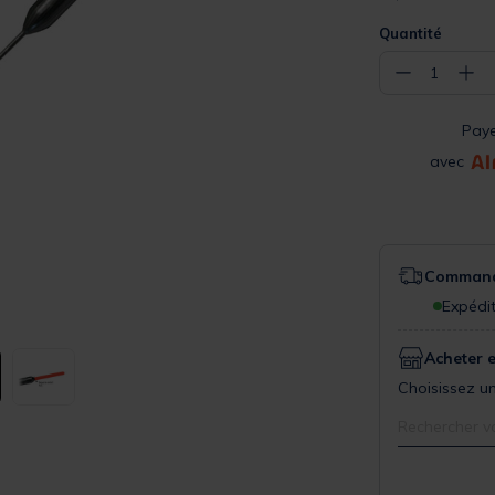
Quantité
−
+
1
Pay
avec
Commande
Expédit
Acheter 
Choisissez un
Rechercher v