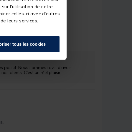
ur l'utilisation de notre
iner celles-ci avec d'autres
 de leurs services.
artial M.
oriser tous les cookies
 positif. Nous sommes ravis d'avoir 
 clients. C'est un réel plaisir.

.B.