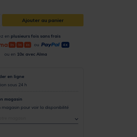
Ajouter au panier
ez en
plusieurs fois sans frais
ou
ou en
10x avec Alma
r en ligne
ion sous 24 h
en magasin
 magasin pour voir la disponibilité
otre magasin