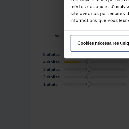
4.8
médias sociaux et d'analyse
/
5
site avec nos partenaires d
informations que vous leur a
Basé sur
13
avis soumis à un contrôle
Voir tous les avis sur ce site
Cookies nécessaires uni
5
étoiles
4
étoiles
3
étoiles
2
étoiles
1
étoile