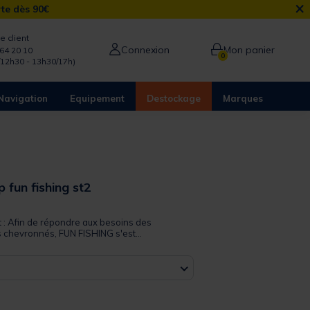
×
rte dès 90€
e client
Connexion
Mon panier
64 20 10
0
/12h30 - 13h30/17h)
Navigation
Equipement
Destockage
Marques
p fun fishing st2
 out of 5 Customer Rating
t : Afin de répondre aux besoins des
s chevronnés, FUN FISHING s'est...