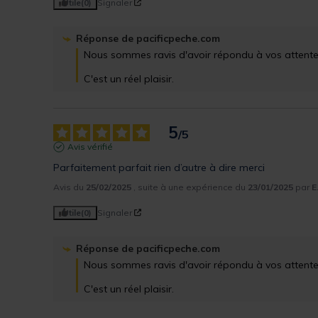
Utile
(0)
Signaler
Réponse de
pacificpeche.com
Nous sommes ravis d'avoir répondu à vos attentes
C'est un réel plaisir.
5
/
5
Avis vérifié
Parfaitement parfait rien d’autre à dire merci
Avis du
25/02/2025
, suite à une expérience du
23/01/2025
par
E
Utile
(0)
Signaler
Réponse de
pacificpeche.com
Nous sommes ravis d'avoir répondu à vos attentes
C'est un réel plaisir.