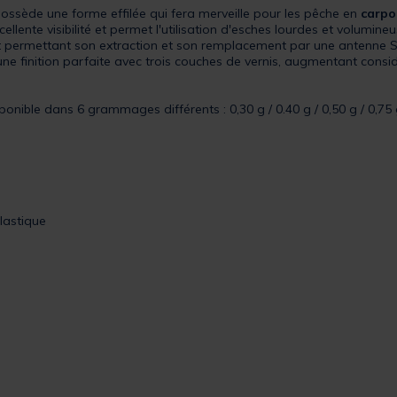
t possède une forme effilée qui fera merveille pour les pêche en
carp
ellente visibilité et permet l'utilisation d'esches lourdes et volumine
 et permettant son extraction et son remplacement par une antenne 
'une finition parfaite avec trois couches de vernis, augmentant consid
ponible dans 6 grammages différents : 0,30 g / 0.40 g / 0,50 g / 0,75 g
lastique