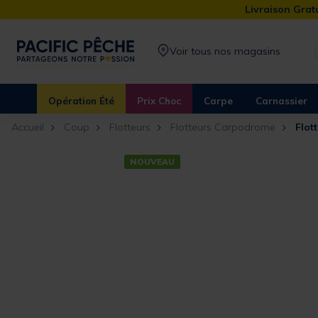
Livraison Gratu
Voir tous nos magasins
Opération Été
Prix Choc
Carpe
Carnassier
Accueil
Coup
Flotteurs
Flotteurs Carpodrome
Flot
NOUVEAU