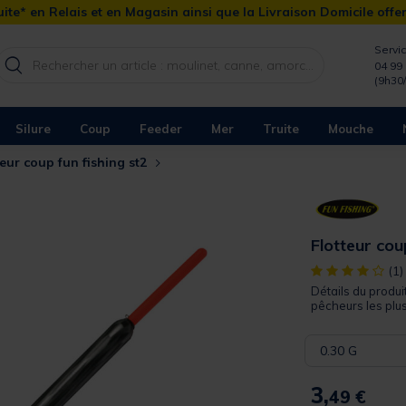
ite* en Relais et en Magasin ainsi que la Livraison Domicile offe
Servic
04 99 
(9h30
Silure
Coup
Feeder
Mer
Truite
Mouche
teur coup fun fishing st2
Flotteur cou
[object Object]
(1)
Détails du produi
pêcheurs les plu
0.30 G
3,
49 €