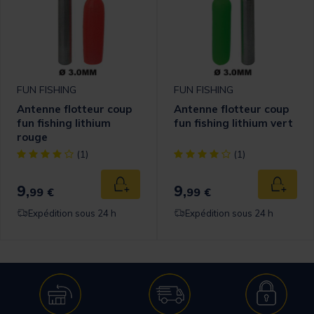
FUN FISHING
FUN FISHING
Antenne flotteur coup
Antenne flotteur coup
fun fishing lithium
fun fishing lithium vert
rouge
[object Object] out of 5 Customer Rating
[object Object] out of 5 Cust
(1)
(1)
9,
9,
Ajouter au panier
Ajouter
99 €
99 €
Expédition sous 24 h
Expédition sous 24 h