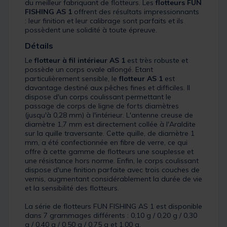
du meilleur fabriquant de flotteurs. Les
flotteurs FUN
FISHING AS 1
offrent des résultats impressionnants
: leur finition et leur calibrage sont parfaits et ils
possèdent une solidité à toute épreuve.
Détails
Le
flotteur à fil intérieur
AS 1
est très robuste et
possède un corps ovale allongé. Etant
particulièrement sensible, le
flotteur AS 1
est
davantage destiné aux pêches fines et difficiles. Il
dispose d'un corps coulissant permettant le
passage de corps de ligne de forts diamètres
(jusqu'à 0,28 mm) à l'intérieur. L'antenne creuse de
diamètre 1,7 mm est directement collée à l'Araldite
sur la quille traversante. Cette quille, de diamètre 1
mm, a été confectionnée en fibre de verre, ce qui
offre à cette gamme de flotteurs une souplesse et
une résistance hors norme. Enfin, le corps coulissant
dispose d'une finition parfaite avec trois couches de
vernis, augmentant considérablement la durée de vie
et la sensibilité des flotteurs.
La série de flotteurs FUN FISHING AS 1 est disponible
dans 7 grammages différents : 0,10 g / 0,20 g / 0,30
g / 0,40 g / 0,50 g / 0,75 g et 1,00 g.