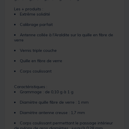
Les + produits :
Extrême solidité
Calibrage parfait
Antenne collée à l'Araldite sur la quille en fibre de
verre
Vernis triple couche
Quille en fibre de verre
Corps coulissant
Caractéristiques :
Grammage : de 0,10 g à 1 g
Diamètre quille fibre de verre : 1 mm
Diamètre antenne creuse : 1,7 mm
Corps coulissant permettant le passage intérieur
de nylons de gros diamètres : jusqu'à 0,28 mm