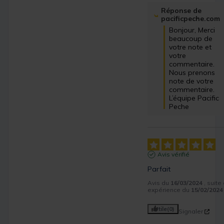
Réponse de
pacificpeche.com
Bonjour, Merci 
beaucoup de 
votre note et 
votre 
commentaire. 
Nous prenons 
note de votre 
commentaire. 
L’équipe Pacific 
Peche
Avis vérifié
Parfait
Avis du
16/03/2024
, suite
expérience du
15/02/2024
Utile
(0)
Signaler