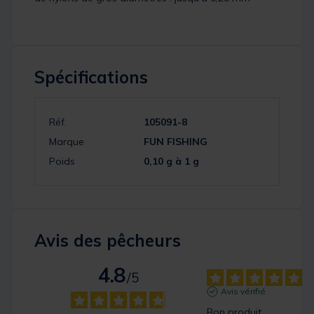
Spécifications
Réf.
105091-8
Marque
FUN FISHING
Poids
0,10 g à 1 g
Avis des pêcheurs
4.8
/
5
Avis vérifié
Bon produit