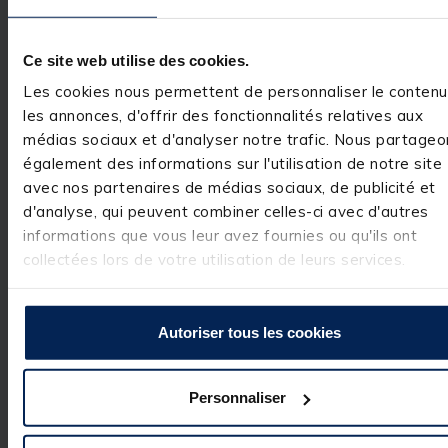
de vous compter
parmi nos 
clients. C'est un 
réel plaisir.

Ce site web utilise des cookies.
L’équipe Pacific 
Les cookies nous permettent de personnaliser le contenu
Pêche
les annonces, d'offrir des fonctionnalités relatives aux
médias sociaux et d'analyser notre trafic. Nous partageo
également des informations sur l'utilisation de notre site
avec nos partenaires de médias sociaux, de publicité et
Avis vérifié
d'analyse, qui peuvent combiner celles-ci avec d'autres
produits de qualité
informations que vous leur avez fournies ou qu'ils ont
Avis du
25/09/2025
, suite
collectées lors de votre utilisation de leurs services.
expérience du
26/08/2025
Martial M.
Utile
(0)
Signaler
Autoriser tous les cookies
Réponse de
pacificpeche.com
Personnaliser
Bonjour,

Nous vous 
remercions pour 