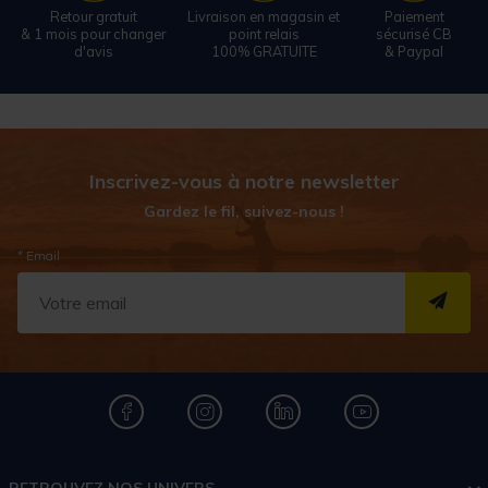
Retour gratuit
Livraison en magasin et
Paiement
& 1 mois pour changer
point relais
sécurisé CB
d'avis
100% GRATUITE
& Paypal
Inscrivez-vous à notre newsletter
Gardez le fil, suivez-nous !
* Email
S''I
RETROUVEZ NOS UNIVERS