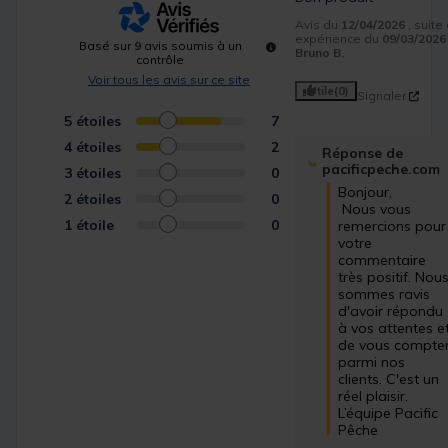
Avis du
12/04/2026
, suite
expérience du
09/03/2026
Basé sur
9
avis soumis à un
Bruno B.
contrôle
Voir tous les avis sur ce site
Utile
(0)
Signaler
5
étoiles
7
4
étoiles
2
Réponse de
pacificpeche.com
3
étoiles
0
Bonjour,

2
étoiles
0
 Nous vous 
1
étoile
0
remercions pour 
votre 
commentaire 
très positif. Nous
sommes ravis 
d'avoir répondu 
à vos attentes et
de vous compter
parmi nos 
clients. C'est un 
réel plaisir.

L’équipe Pacific 
Pêche