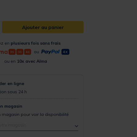
Ajouter au panier
ez en
plusieurs fois sans frais
ou
ou en
10x avec Alma
r en ligne
ion sous 24 h
en magasin
 magasin pour voir la disponibilité
otre magasin