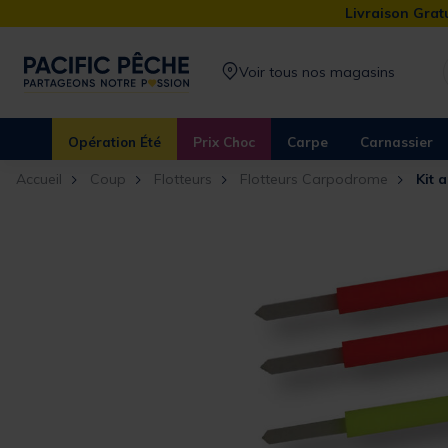
Livraison Gratu
Voir tous nos magasins
Opération Été
Prix Choc
Carpe
Carnassier
Accueil
Coup
Flotteurs
Flotteurs Carpodrome
Kit 