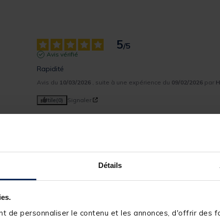
5
/
5
Avis vérifié
Rapidité
Avis du
10/03/2026
, suite à une expérience du
09/02/2026
par
H
Utile
(0)
Signaler
2
Réponse de
pacificpeche.com
Bonjour,

0
 Nous vous remercions pour votre commentaire très positif. Nous sommes ravis d'avoir 
0
répondu à vos attentes et de vous compter parmi nos
L’équipe Pacific Pêche
0
Détails
0
5
ies.
/
5
Avis vérifié
 de personnaliser le contenu et les annonces, d'offrir des fo