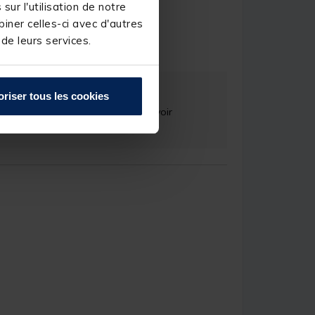
ur l'utilisation de notre
iner celles-ci avec d'autres
erve D.
 de leurs services.
oriser tous les cookies
 clients. C'est un réel plaisir.
