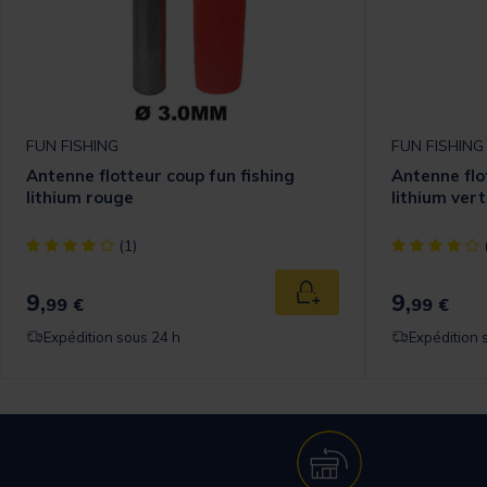
FUN FISHING
FUN FISHING
Antenne flotteur coup fun fishing
Antenne flo
lithium rouge
lithium vert
[object Object] out of 5 Customer Rating
[object Objec
(1)
9,
9,
Ajouter au panier
99 €
99 €
Expédition sous 24 h
Expédition 