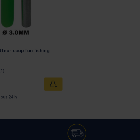
tteur coup fun fishing
t] out of 5 Customer Rating
(1)
Ajouter au panier
sous 24 h