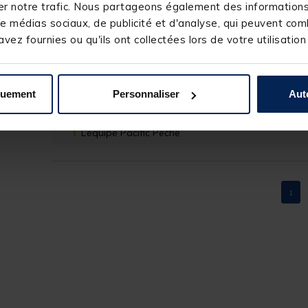
Rapidite
r notre trafic. Nous partageons également des informations s
e médias sociaux, de publicité et d'analyse, qui peuvent comb
Avis du
10/03/2026
, suite à une expérience du
09/02/2026
par
H
vez fournies ou qu'ils ont collectées lors de votre utilisation
Utile
(0)
Signaler
Réponse de
pacificpeche.com
quement
Personnaliser
Aut
Bonjour,

 Nous vous remercions pour votre commentaire très positif. Nous sommes ravis d'avoir 
répondu à vos attentes et de vous compter parmi nos
L’équipe Pacific Pêche
1