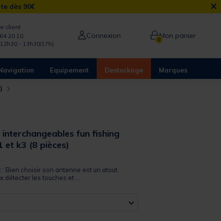
×
rte dès 90€
e client
Connexion
Mon panier
64 20 10
0
/12h30 - 13h30/17h)
Navigation
Equipement
Destockage
Marques
s)
 interchangeables fun fishing
1 et k3 (8 pièces)
 out of 5 Customer Rating
t : Bien choisir son antenne est un atout
 détecter les touches et ...