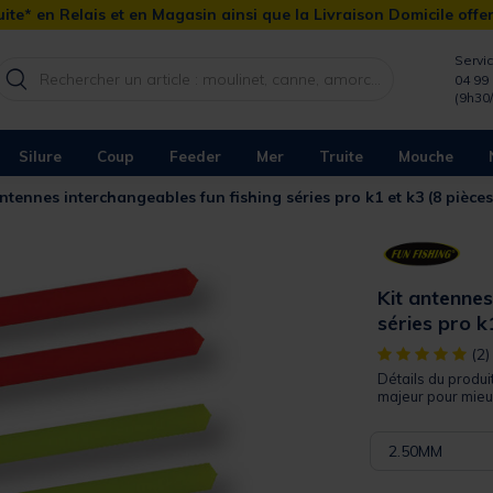
ite* en Relais et en Magasin ainsi que la Livraison Domicile offe
Servic
04 99 
(9h30
Silure
Coup
Feeder
Mer
Truite
Mouche
antennes interchangeables fun fishing séries pro k1 et k3 (8 pièce
Kit antennes
séries pro k
[object Object]
(2)
Détails du produi
majeur pour mieux
2.50MM