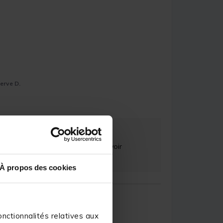
erve D.
 clients. C'est un réel plaisir.

À propos des cookies
nctionnalités relatives aux