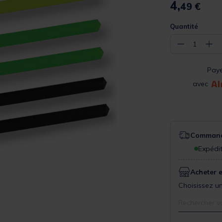
4,
49 €
Quantité
−
+
1
Pay
avec
Commande
Expédit
Acheter 
Choisissez un
Rechercher v