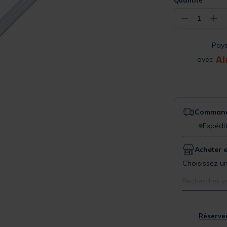
Quantité
−
+
1
Pay
avec
Commande
Expédit
Acheter 
Choisissez un
Rechercher v
Réserver