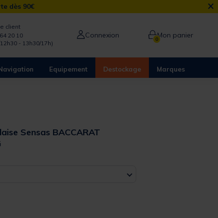
×
rte dès 90€
e client
Connexion
Mon panier
64 20 10
0
/12h30 - 13h30/17h)
Navigation
Equipement
Destockage
Marques
glaise Sensas BACCARAT
G
 out of 5 Customer Rating