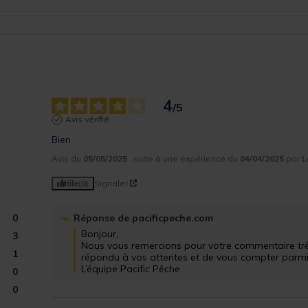
4
/
5
Avis vérifié
Bien
Avis du
05/05/2025
, suite à une expérience du
04/04/2025
par
L
Utile
(0)
Signaler
0
Réponse de
pacificpeche.com
Bonjour,

3
Nous vous remercions pour votre commentaire très
1
répondu à vos attentes et de vous compter parmi nos
L’équipe Pacific Pêche
0
0