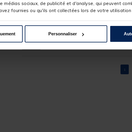
e médias sociaux, de publicité et d'analyse, qui peuvent comb
vez fournies ou qu'ils ont collectées lors de votre utilisation
4
/
5
Avis vérifié
Bon produit.
quement
Personnaliser
Aut
Avis du
24/11/2022
, suite à une expérience du
14/10/2022
par
A
Utile
(0)
Signaler
1