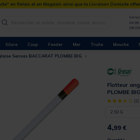
ite* en Relais et en Magasin ainsi que la Livraison Domicile offe
Servic
04 99 
(9h30
Silure
Coup
Feeder
Mer
Truite
Mouche
nglaise Sensas BACCARAT PLOMBE BIG
Flotteur an
PLOMBE BI
[object Object]
(2)
2.50 G
4,
99 €