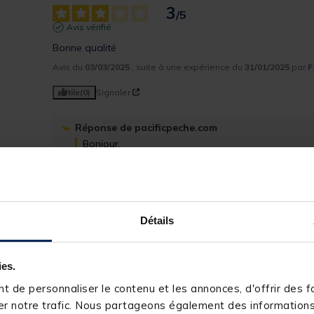
3
/
5
Avis vérifié
Bonne qualité
Avis du
03/03/2025
, suite à une expérience du
31/01/2025
par
F
Utile
(0)
Signaler
Réponse de
pacificpeche.com
Bonjour, 

Merci de votre note et votre commentaire. Nous f
L’équipe Pacific Pêche
4
Détails
/
5
Avis vérifié
Efficace.
ies.
Avis du
24/11/2022
, suite à une expérience du
14/10/2022
par
A
 de personnaliser le contenu et les annonces, d'offrir des fo
Utile
(0)
Signaler
r notre trafic. Nous partageons également des informations s