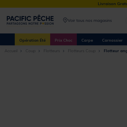
Livraison Gratu
Voir tous nos magasins
Opération Été
Prix Choc
Carpe
Carnassier
Accueil
Coup
Flotteurs
Flotteurs Coup
Flotteur a