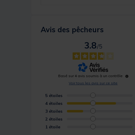
Avis des pêcheurs
3.8
/
5
Basé sur
4
avis soumis à un contrôle
Voir tous les avis sur ce site
5
étoiles
4
étoiles
3
étoiles
2
étoiles
1
étoile