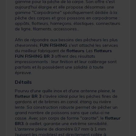
gamme pour la pêche de la carpe. Son offre s'est
aujourd'hui élargie et elle propose désormais une
gamme "Carpodrome" spécifiquement dédiée à la
pêche des carpes et gros poissons en carpodrome :
appâts, flotteurs, hameçons, élastiques, connecteurs
de ligne, filaments, accessoires...
Afin de répondre aux besoins des pêcheurs les plus
chevronnés,
FUN FISHING
s'est attaché les services
du meilleur fabriquant de
flotteurs
. Les
flotteurs
FUN FISHING
BR 3
offrent des résultats
impressionnants : leur finition et leur calibrage sont
parfaits et ils possèdent une solidité à toute
épreuve.
Détails
Pourvu d'une quille inox et d'une antenne pleine, le
flotteur
BR 3
s'avère idéal pour les pêches fines de
gardons et de brèmes en canal, étang ou rivière
lente. Sa construction robuste permet de pêcher un
grand nombre de poissons sans que celui-ci ne
casse. Avec son corps de forme "carotte", le
flotteur
BR3
, à oeillet, garantie une extrême sensibilité.
L'antenne pleine de diamètre 0,7 mm à 1 mm
(suivant les modèles) est directement collée à