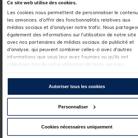
Ce site web utilise des cookies.
d'avoir répondu 
à vos attentes et
Les cookies nous permettent de personnaliser le contenu
de vous compter
les annonces, d'offrir des fonctionnalités relatives aux
parmi nos 
clients. C'est un 
médias sociaux et d'analyser notre trafic. Nous partageo
réel plaisir.

également des informations sur l'utilisation de notre site
L’équipe Pacific 
Pêche
avec nos partenaires de médias sociaux, de publicité et
d'analyse, qui peuvent combiner celles-ci avec d'autres
Afficher les commentai
informations que vous leur avez fournies ou qu'ils ont
collectées lors de votre utilisation de leurs services.
Avis vérifié
flotteurs bien emballés 
Autoriser tous les cookies
carton!
Avis du
11/12/2024
, suite
expérience du
12/11/2024
Personnaliser
Utile
(0)
Signaler
Cookies nécessaires uniquement
Réponse de