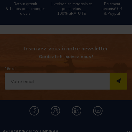
Retour gratuit
Livraison en magasin et
Paiement
& 1 mois pour changer
point relais
sécurisé CB
d'avis
100% GRATUITE
& Paypal
Inscrivez-vous à notre newsletter
Gardez le fil, suivez-nous !
* Email
S''I
RETROUVEZ NOS UNIVERS