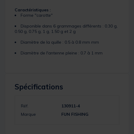
Caractéristiques :
Forme "carotte"
Disponible dans 6 grammages différents : 0.30 g,
0.50 g, 0.75 g, 1 g, 1.50 g et 2 g
Diamètre de la quille : 0.5 à 0.8 mm mm
Diamètre de l'antenne pleine : 0.7 à 1 mm
Spécifications
Réf.
130911-4
Marque
FUN FISHING