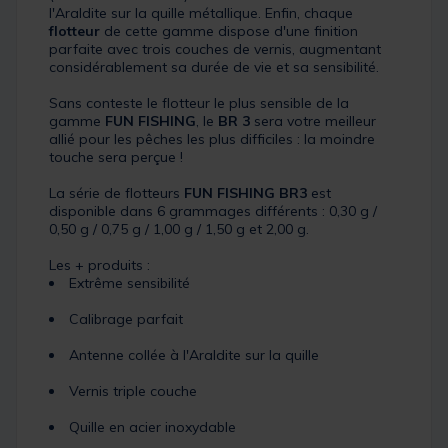
l'Araldite sur la quille métallique. Enfin, chaque
flotteur
de cette gamme dispose d'une finition
parfaite avec trois couches de vernis, augmentant
considérablement sa durée de vie et sa sensibilité.
Sans conteste le flotteur le plus sensible de la
gamme
FUN FISHING
, le
BR 3
sera votre meilleur
allié pour les pêches les plus difficiles : la moindre
touche sera perçue !
La série de flotteurs
FUN FISHING BR3
est
disponible dans 6 grammages différents : 0,30 g /
0,50 g / 0,75 g / 1,00 g / 1,50 g et 2,00 g.
Les + produits :
Extrême sensibilité
Calibrage parfait
Antenne collée à l'Araldite sur la quille
Vernis triple couche
Quille en acier inoxydable